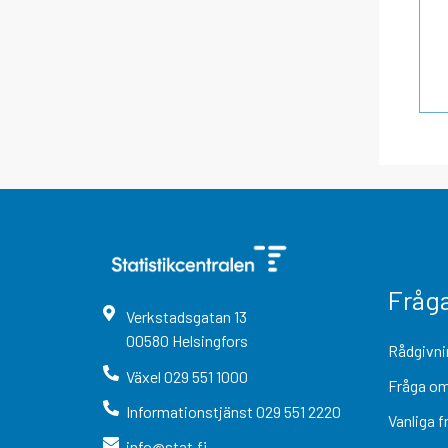
Fråg
Verkstadsgatan
13
00580
Helsingfors
Rådgivni
Växel
029 551 1000
Fråga om
Informationstjänst
029 551 2220
Vanliga f
info@stat.fi