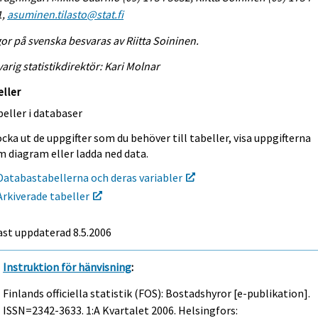
1,
asuminen.tilasto@stat.fi
or på svenska besvaras av Riitta Soininen.
arig statistikdirektör: Kari Molnar
eller
eller i databaser
cka ut de uppgifter som du behöver till tabeller, visa uppgifterna
m diagram eller ladda ned data.
Databastabellerna och deras variabler
Arkiverade tabeller
ast uppdaterad
8.5.2006
Instruktion för hänvisning
:
Finlands officiella statistik (FOS): Bostadshyror [e-publikation].
ISSN=2342-3633.
1:a Kvartalet
2006. Helsingfors: