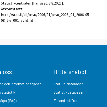
Statistikcentralen [hänvisat: 8.8.2026].
Åtkomstsätt:
http://stat.fi/til/asvu/2006/01/asvu_2006_01_2006-05-
08_tie_001_sv.html
a oss
Hitta snabbt
ng och informationstjänst
StatFin-databasen
 statistik
Statistikdatabaser
rågor (FAQ)
Finland i siffror