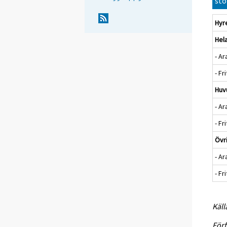
stö
Hyr
Hel
- Ar
- Fr
Huv
- Ar
- Fr
Övr
- Ar
- Fr
Käll
Förf