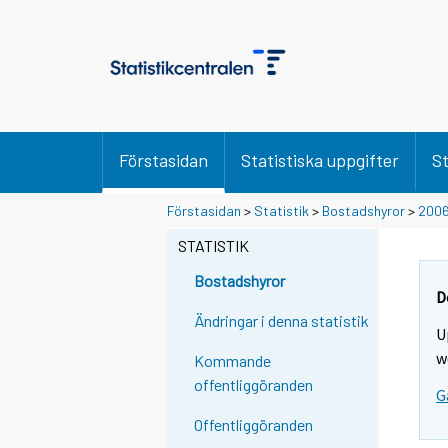
Förstasidan
Statistiska uppgifter
St
S
S
Förstasidan
>
Statistik
>
Bostadshyror
>
200
i
i
i
i
STATISTIK
r
r
r
r
Bostadshyror
y
y
D
t
t
Ändringar i denna statistik
U
t
t
o
o
w
Kommande
i
i
offentliggöranden
G
s
s
e
e
Offentliggöranden
e
e