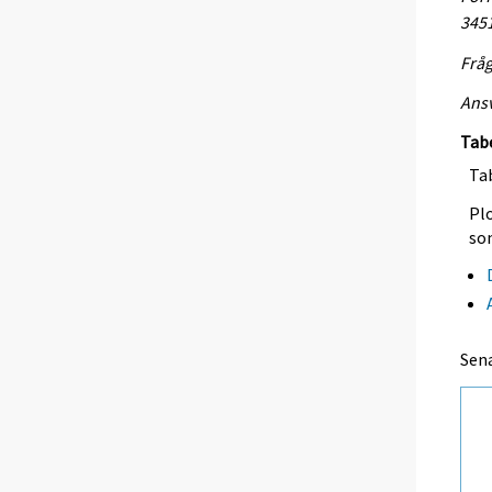
345
Fråg
Ansv
Tab
Tab
Plo
so
Sen