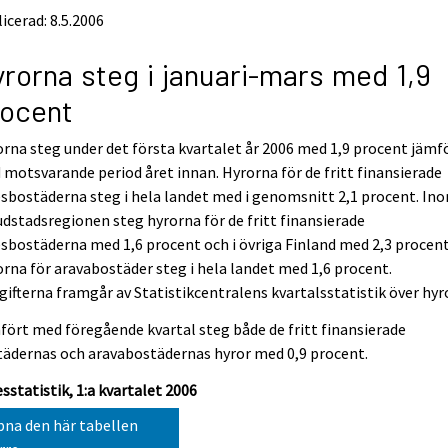
icerad: 8.5.2006
rorna steg i januari-mars med 1,9
rocent
rna steg under det första kvartalet år 2006 med 1,9 procent jämf
motsvarande period året innan. Hyrorna för de fritt finansierade
sbostäderna steg i hela landet med i genomsnitt 2,1 procent. In
dstadsregionen steg hyrorna för de fritt finansierade
sbostäderna med 1,6 procent och i övriga Finland med 2,3 procent
rna för aravabostäder steg i hela landet med 1,6 procent.
ifterna framgår av Statistikcentralens kvartalsstatistik över hyro
ört med föregående kvartal steg både de fritt finansierade
ädernas och aravabostädernas hyror med 0,9 procent.
sstatistik, 1:a kvartalet 2006
na den här tabellen