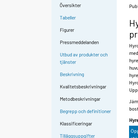
n
n
Översikter
Publ
p
p
a
a
Tabeller
Hy
l
l
v
v
Figurer
p
e
e
l
l
Pressmeddelanden
Hyro
u
u
u
u
med 
Utbud av produkter och
n
n
hyre
tjänster
.
.
huvu
Beskrivning
hyre
Hyro
Kvalitetsbeskrivningar
Uppg
Metodbeskrivningar
Jämf
bost
Begrepp och definitioner
Hyre
Klassificeringar
Öpp
Tilläggsuppgifter