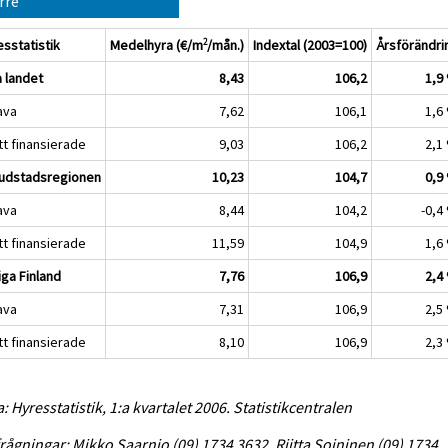
rre
esstatistik
Medelhyra (€/m
/mån.)
Indextal (2003=100)
Årsförändri
2
a landet
8,43
106,2
1,9
ava
7,62
106,1
1,6
itt finansierade
9,03
106,2
2,1
udstadsregionen
10,23
104,7
0,9
ava
8,44
104,2
-0,4
itt finansierade
11,59
104,9
1,6
iga Finland
7,76
106,9
2,4
ava
7,31
106,9
2,5
itt finansierade
8,10
106,9
2,3
a: Hyresstatistik, 1:a kvartalet 2006. Statistikcentralen
rågningar: Mikko Saarnio (09) 1734 3632, Riitta Soininen (09) 1734