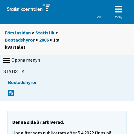
Meny
Sök
Förstasidan
>
Statistik
>
Bostadshyror
>
2006
>
1:a
kvartalet
Öppna menyn
STATISTIK
Bostadshyror
Denna sida är arkiverad.
Uppgifter som publicerats efter 5.4.2022 finns på