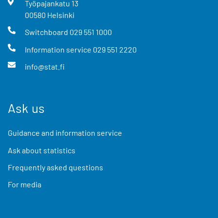
Työpajankatu
13
00580
Helsinki
Switchboard
029 551 1000
Information service
029 551 2220
info@stat.fi
Ask us
Guidance and information service
Ask about statistics
Frequently asked questions
For media