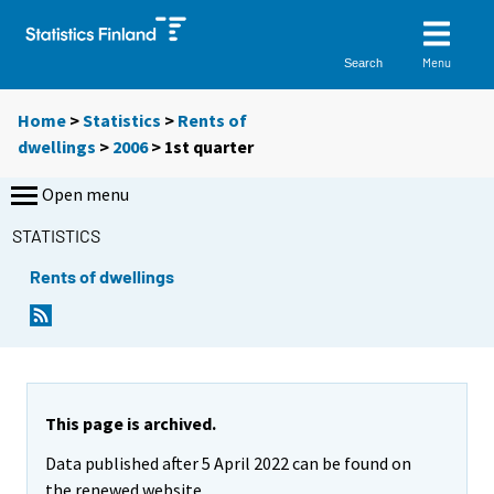
Menu
Search
Home
>
Statistics
>
Rents of
dwellings
>
2006
>
1st quarter
Open menu
STATISTICS
Rents of dwellings
This page is archived.
Data published after 5 April 2022 can be found on
the renewed website.