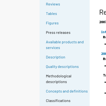
Reviews
Re
Tables
200
Figures
1s
Press releases
R
Available products and
services
20
Description
R
Quality descriptions
T
Methodological
descriptions
Concepts and definitions
Classifications