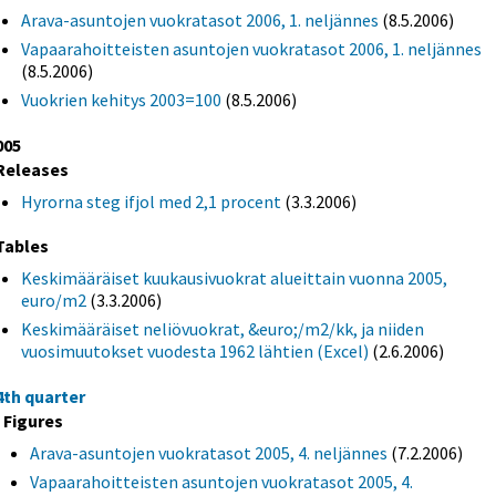
Arava-asuntojen vuokratasot 2006, 1. neljännes
(8.5.2006)
Vapaarahoitteisten asuntojen vuokratasot 2006, 1. neljännes
(8.5.2006)
Vuokrien kehitys 2003=100
(8.5.2006)
005
Releases
Hyrorna steg ifjol med 2,1 procent
(3.3.2006)
Tables
Keskimääräiset kuukausivuokrat alueittain vuonna 2005,
euro/m2
(3.3.2006)
Keskimääräiset neliövuokrat, &euro;/m2/kk, ja niiden
vuosimuutokset vuodesta 1962 lähtien (Excel)
(2.6.2006)
4th quarter
Figures
Arava-asuntojen vuokratasot 2005, 4. neljännes
(7.2.2006)
Vapaarahoitteisten asuntojen vuokratasot 2005, 4.