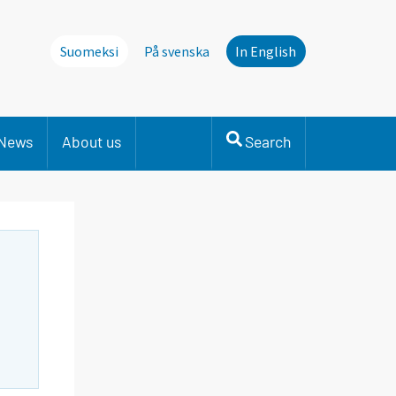
Suomeksi
På svenska
In English
News
About us
Search