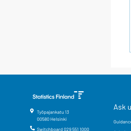
Ask 
Työpajankatu
13
00580
Helsinki
Guidance
Switchboard
029 551 1000