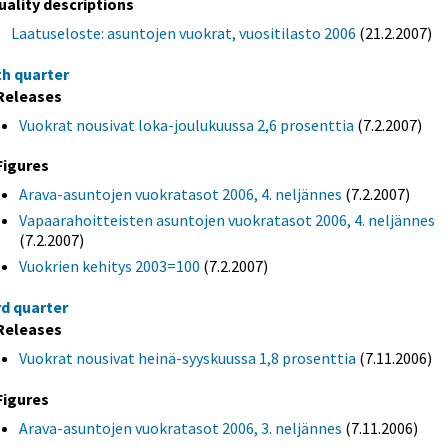
uality descriptions
Laatuseloste: asuntojen vuokrat, vuositilasto 2006
(21.2.2007)
th quarter
Releases
Vuokrat nousivat loka-joulukuussa 2,6 prosenttia
(7.2.2007)
Figures
Arava-asuntojen vuokratasot 2006, 4. neljännes
(7.2.2007)
Vapaarahoitteisten asuntojen vuokratasot 2006, 4. neljännes
(7.2.2007)
Vuokrien kehitys 2003=100
(7.2.2007)
rd quarter
Releases
Vuokrat nousivat heinä-syyskuussa 1,8 prosenttia
(7.11.2006)
Figures
Arava-asuntojen vuokratasot 2006, 3. neljännes
(7.11.2006)