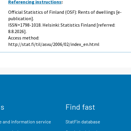
Referencing instructions
:
Official Statistics of Finland (OSF): Rents of dwellings [e-
publication].
ISSN=1798-1018. Helsinki: Statistics Finland [referred:
8.8.2026].
Access method:
http://stat.fi/til/asvu/2006/02/index_en.html
us
Find fast
 and information service
StatFin database