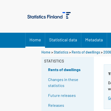
Home
Statistical data
Metadata
Home
>
Statistics
>
Rents of dwellings
>
2006
STATISTICS
Rents of dwellings
T
Changes in these
D
statistics
w
Future releases
G
Releases