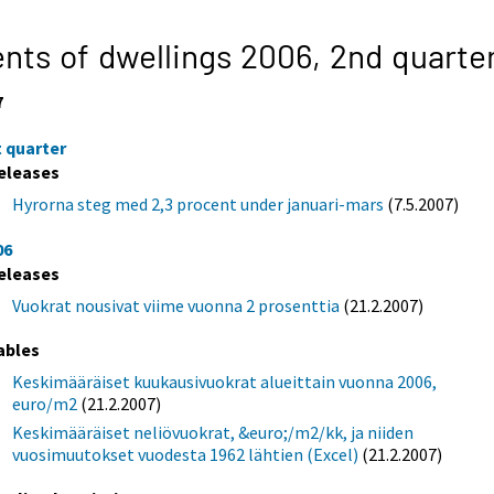
nts of dwellings 2006,
2nd quarte
7
t quarter
eleases
Hyrorna steg med 2,3 procent under januari-mars
(7.5.2007)
06
eleases
Vuokrat nousivat viime vuonna 2 prosenttia
(21.2.2007)
ables
Keskimääräiset kuukausivuokrat alueittain vuonna 2006,
euro/m2
(21.2.2007)
Keskimääräiset neliövuokrat, &euro;/m2/kk, ja niiden
vuosimuutokset vuodesta 1962 lähtien (Excel)
(21.2.2007)