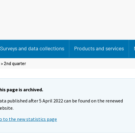
Surveys and data collections
Products and services
>
2nd quarter
his page is archived.
ata published after 5 April 2022 can be found on the renewed
ebsite.
o to the new statistics page