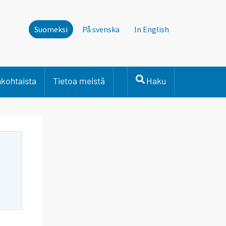
Suomeksi
På svenska
In English
nkohtaista
Tietoa meistä
Haku