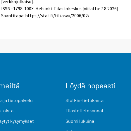
[verkkojulkaisu].
ISSN=1798-100X. Helsinki: Tilastokeskus [viitattu: 7.8.2026].
Saantitapa: https://stat.fi/til/asvu/2006/02/
meiltä
Löydä nopeasti
 ja tietopalvelu
StatFin-tietokanta
stoista
Tilastotietokannat
sytyt kysymykset
Suomi lukuina