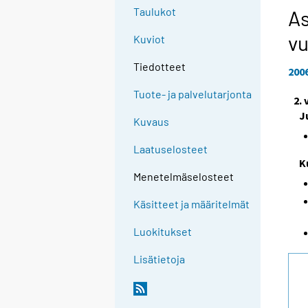
Taulukot
As
vu
Kuviot
Tiedotteet
200
Tuote- ja palvelutarjonta
2.
J
Kuvaus
Laatuselosteet
K
Menetelmäselosteet
Käsitteet ja määritelmät
Luokitukset
Lisätietoja