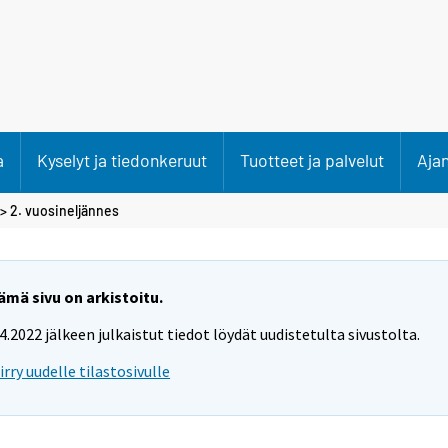
a
Kyselyt ja tiedonkeruut
Tuotteet ja palvelut
Aja
>
2. vuosineljännes
ämä sivu on arkistoitu.
.4.2022 jälkeen julkaistut tiedot löydät uudistetulta sivustolta.
iirry uudelle tilastosivulle