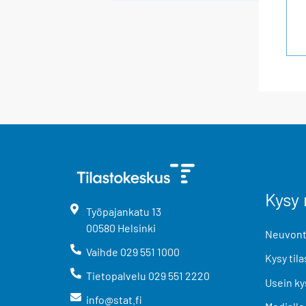
Kysy 
Työpajankatu
13
00580
Helsinki
Neuvonta
Vaihde
029 551 1000
Kysy tila
Tietopalvelu
029 551 2220
Usein ky
info@stat.fi