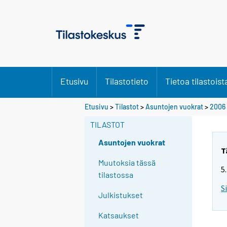
Etusivu
Tilastotieto
Tietoa tilastoist
Etusivu
>
Tilastot
>
Asuntojen vuokrat
>
2006
TILASTOT
Asuntojen vuokrat
T
Muutoksia tässä
5
tilastossa
S
Julkistukset
Katsaukset