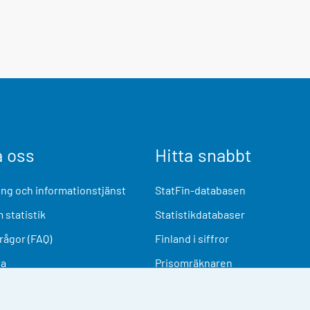
a oss
Hitta snabbt
ng och informationstjänst
StatFin-databasen
 statistik
Statistikdatabaser
frågor (FAQ)
Finland i siffror
ia
Prisomräknaren
Kommande publiceringar