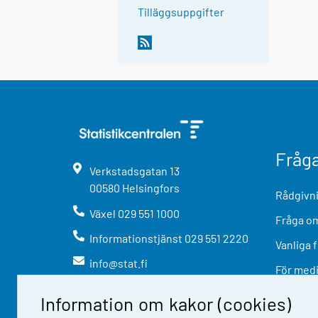
Tilläggsuppgifter
Fråg
Verkstadsgatan
13
00580
Helsingfors
Rådgivni
Växel
029 551 1000
Fråga om
Informationstjänst
029 551 2220
Vanliga 
info@stat.fi
För med
Information om kakor (cookies)