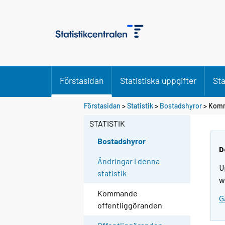
Förstasidan
Statistiska uppgifter
Sta
Förstasidan
>
Statistik
>
Bostadshyror
> Komm
STATISTIK
Bostadshyror
D
Ändringar i denna
U
statistik
w
Kommande
G
offentliggöranden