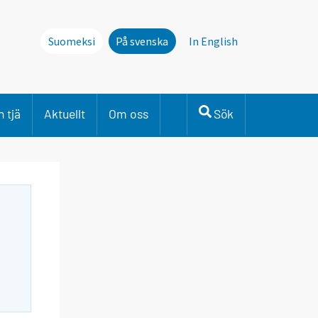
Suomeksi
På svenska
In English
 tjä
Aktuellt
Om oss
Sök