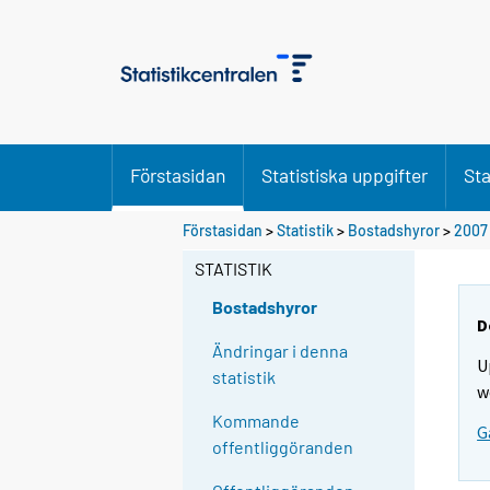
Förstasidan
Statistiska uppgifter
Sta
Förstasidan
>
Statistik
>
Bostadshyror
>
2007
STATISTIK
Bostadshyror
D
Ändringar i denna
U
statistik
w
Kommande
G
offentliggöranden