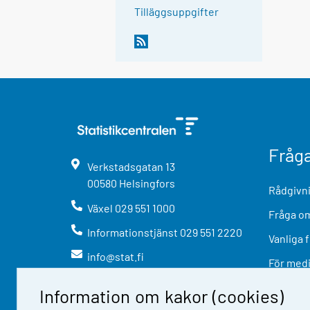
Tilläggsuppgifter
Fråg
Verkstadsgatan
13
00580
Helsingfors
Rådgivni
Växel
029 551 1000
Fråga om
Informationstjänst
029 551 2220
Vanliga 
info@stat.fi
För med
Information om kakor (cookies)