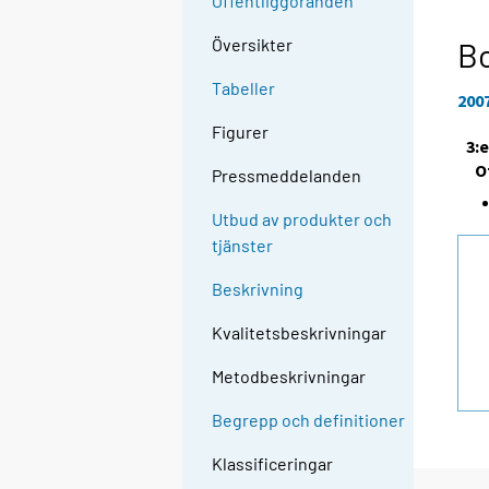
Offentliggöranden
Översikter
Bo
Tabeller
200
Figurer
3:
O
Pressmeddelanden
Utbud av produkter och
tjänster
Beskrivning
Kvalitetsbeskrivningar
Metodbeskrivningar
Begrepp och definitioner
Klassificeringar