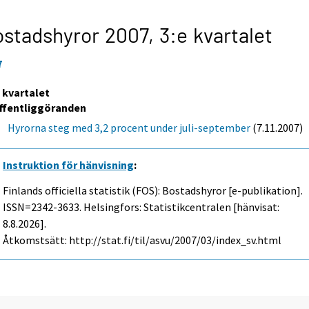
stadshyror 2007,
3:e kvartalet
7
e kvartalet
ffentliggöranden
Hyrorna steg med 3,2 procent under juli-september
(7.11.2007)
Instruktion för hänvisning
:
Finlands officiella statistik (FOS): Bostadshyror [e-publikation].
ISSN=2342-3633. Helsingfors: Statistikcentralen [hänvisat:
8.8.2026].
Åtkomstsätt: http://stat.fi/til/asvu/2007/03/index_sv.html