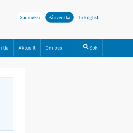
Suomeksi
På svenska
In English
 tjä
Aktuellt
Om oss
Sök