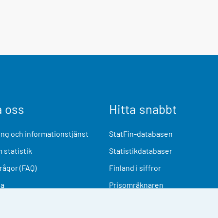
a oss
Hitta snabbt
ng och informationstjänst
StatFin-databasen
 statistik
Statistikdatabaser
frågor (FAQ)
Finland i siffror
ia
Prisomräknaren
Kommande publiceringar