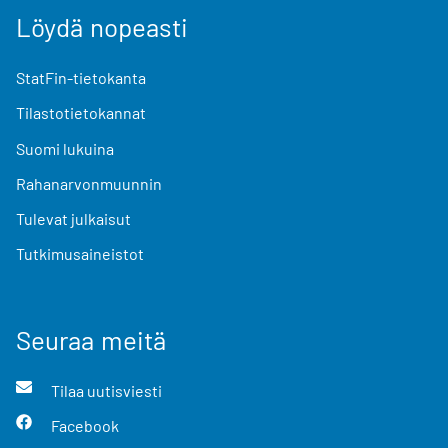
Löydä nopeasti
StatFin-tietokanta
Tilastotietokannat
Suomi lukuina
Rahanarvonmuunnin
Tulevat julkaisut
Tutkimusaineistot
Seuraa meitä
Tilaa uutisviesti
Facebook