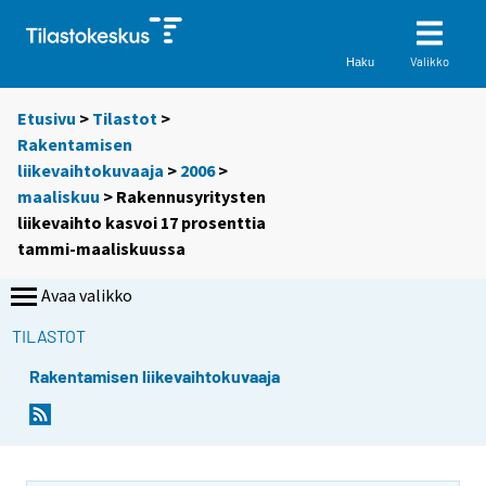
Valikko
Haku
Etusivu
>
Tilastot
>
Rakentamisen
liikevaihtokuvaaja
>
2006
>
maaliskuu
> Rakennusyritysten
liikevaihto kasvoi 17 prosenttia
tammi-maaliskuussa
Avaa valikko
TILASTOT
Rakentamisen liikevaihtokuvaaja
S
S
i
i
i
i
r
r