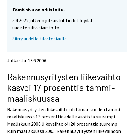
r
r
y
y
Tämä sivu on arkistoitu.
t
t
5.4.2022 jälkeen julkaistut tiedot löydät
t
t
o
o
uudistetulta sivustolta.
i
i
Siirry uudelle tilastosivulle
s
s
e
e
e
e
n
n
Julkaistu: 13.6.2006
p
p
a
a
Rakennusyritysten liikevaihto
l
l
v
v
kasvoi 17 prosenttia tammi-
e
e
l
l
maaliskuussa
u
u
u
u
Rakennusyritysten liikevaihto oli tämän vuoden tammi-
n
n
maaliskuussa 17 prosenttia edellisvuotista suurempi.
.
.
Maaliskuun 2006 liikevaihto oli 20 prosenttia suurempi
kuin maaliskuussa 2005. Rakennusyritysten liikevaihdon