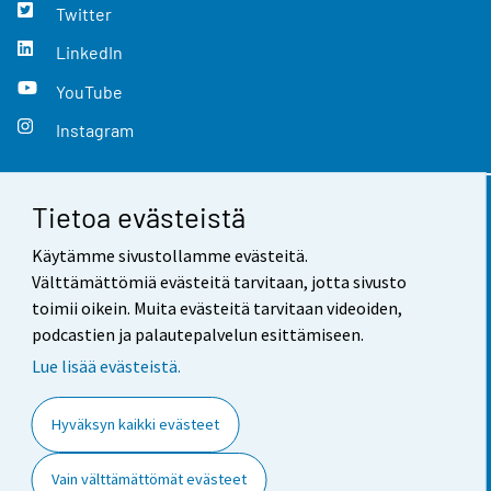
Twitter
LinkedIn
YouTube
Instagram
Tietoa evästeistä
Yhteystiedot
Käytämme sivustollamme evästeitä.
Palaute
Välttämättömiä evästeitä tarvitaan, jotta sivusto
toimii oikein. Muita evästeitä tarvitaan videoiden,
Käyttöehdot
podcastien ja palautepalvelun esittämiseen.
Tietosuoja
Lue lisää evästeistä.
Saavutettavuus
Hyväksyn kaikki evästeet
Tietoa sivustosta
Vain välttämättömät evästeet
Evästeasetukset