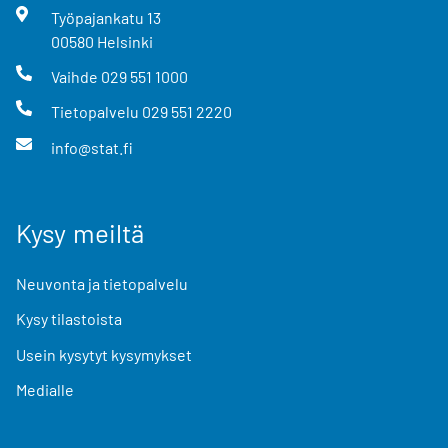
Työpajankatu
13
00580
Helsinki
Vaihde
029 551 1000
Tietopalvelu
029 551 2220
info@stat.fi
Kysy meiltä
Neuvonta ja tietopalvelu
Kysy tilastoista
Usein kysytyt kysymykset
Medialle