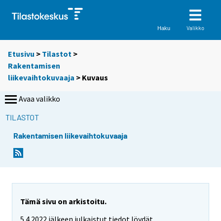
Valikko
Haku
Etusivu
>
Tilastot
>
Rakentamisen
liikevaihtokuvaaja
> Kuvaus
Avaa valikko
TILASTOT
Rakentamisen liikevaihtokuvaaja
Tämä sivu on arkistoitu.
5.4.2022 jälkeen julkaistut tiedot löydät