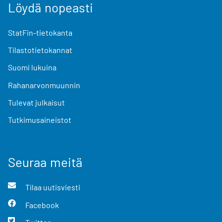
Löydä nopeasti
StatFin-tietokanta
Tilastotietokannat
Suomi lukuina
Rahanarvonmuunnin
Tulevat julkaisut
Tutkimusaineistot
Seuraa meitä
Tilaa uutisviesti
Facebook