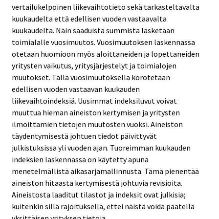
vertailukelpoinen liikevaihtotieto sekä tarkasteltavalta
kuukaudelta että edellisen vuoden vastaavalta
kuukaudelta. Näin saaduista summista lasketaan
toimialalle vuosimuutos. Vuosimuutoksen laskennassa
otetaan huomioon myös aloittaneiden ja lopettaneiden
yritysten vaikutus, yritysjärjestelyt ja toimialojen
muutokset. Tällä vuosimuutoksella korotetaan
edellisen vuoden vastaavan kuukauden
liikevaihtoindeksiä. Uusimmat indeksiluvut voivat
muuttua hieman aineiston kertymisen ja yritysten
ilmoittamien tietojen muutosten vuoksi. Aineiston
täydentymisestä johtuen tiedot päivittyvät
julkistuksissa yli vuoden ajan. Tuoreimman kuukauden
indeksien laskennassa on käytetty apuna
menetelmällistä aikasarjamallinnusta. Tämä pienentää
aineiston hitaasta kertymisestä johtuvia revisioita.
Aineistosta laaditut tilastot ja indeksit ovat julkisia;
kuitenkin sillä rajoituksella, ettei näistä voida päätellä
yksittäisen yrityksen tietoja.