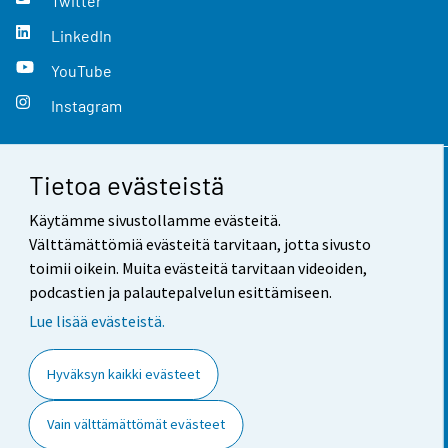
Twitter
LinkedIn
YouTube
Instagram
Tietoa evästeistä
Yhteystiedot
Käytämme sivustollamme evästeitä.
Palaute
Välttämättömiä evästeitä tarvitaan, jotta sivusto
toimii oikein. Muita evästeitä tarvitaan videoiden,
Käyttöehdot
podcastien ja palautepalvelun esittämiseen.
Tietosuoja
Lue lisää evästeistä.
Saavutettavuus
Hyväksyn kaikki evästeet
Tietoa sivustosta
Vain välttämättömät evästeet
Evästeasetukset