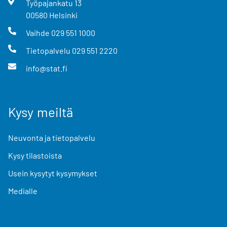
Työpajankatu
13
00580
Helsinki
Vaihde
029 551 1000
Tietopalvelu
029 551 2220
info@stat.fi
Kysy meiltä
Neuvonta ja tietopalvelu
Kysy tilastoista
Usein kysytyt kysymykset
Medialle