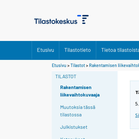
Etusivu
Tilastotieto
Tietoa tilastoist
S
S
Etusivu
>
Tilastot
>
Rakentamisen liikevaihto
i
i
i
i
TILASTOT
r
r
r
r
Rakentamisen
y
y
T
liikevaihtokuvaaja
t
t
5
t
t
Muutoksia tässä
o
o
tilastossa
S
i
i
s
s
Julkistukset
e
e
e
e