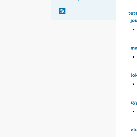
202
jo
ma
lo
sy
el