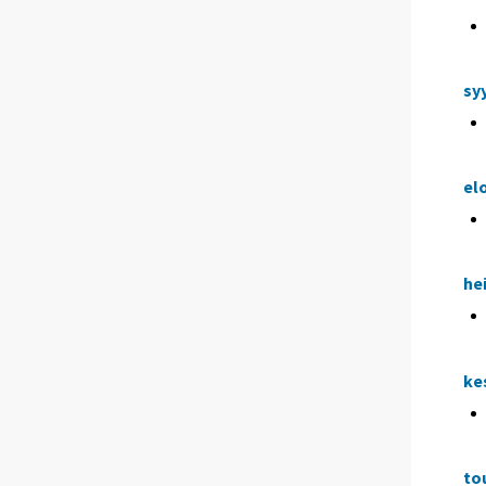
sy
el
he
ke
to