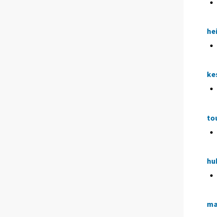
he
ke
to
hu
ma