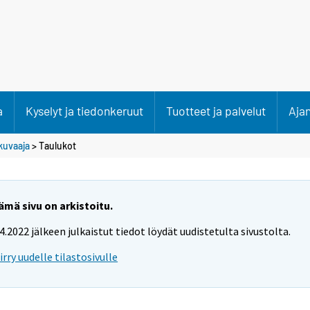
a
Kyselyt ja tiedonkeruut
Tuotteet ja palvelut
Aja
kuvaaja
> Taulukot
ämä sivu on arkistoitu.
.4.2022 jälkeen julkaistut tiedot löydät uudistetulta sivustolta.
iirry uudelle tilastosivulle