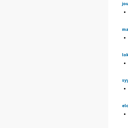
jo
ma
lo
sy
el