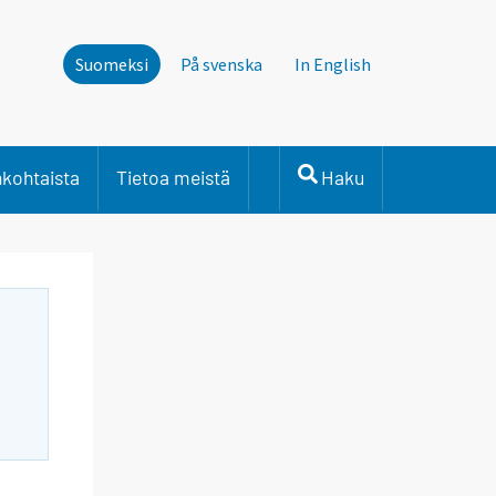
Suomeksi
På svenska
In English
nkohtaista
Tietoa meistä
Haku