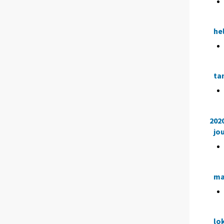
he
ta
202
jo
ma
lo