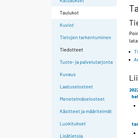
Katsaukset
n
n
Ta
p
p
Taulukot
a
a
Ti
l
l
Kuviot
v
v
Poim
e
e
Tietojen tarkentuminen
l
l
lata
u
u
Tiedotteet
T
u
u
n
n
A
Tuote- ja palvelutarjonta
.
.
Kuvaus
Li
Laatuselosteet
202
he
Menetelmäselosteet
Käsitteet ja määritelmät
Luokitukset
ta
Lisätietoja