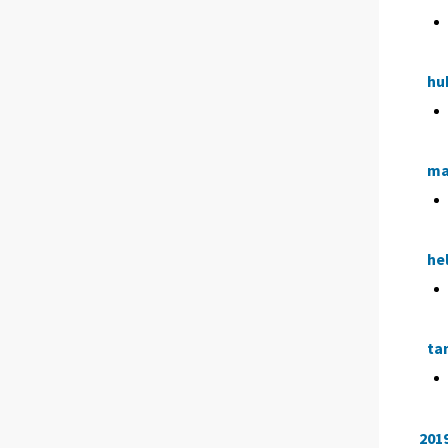
hu
ma
he
ta
201