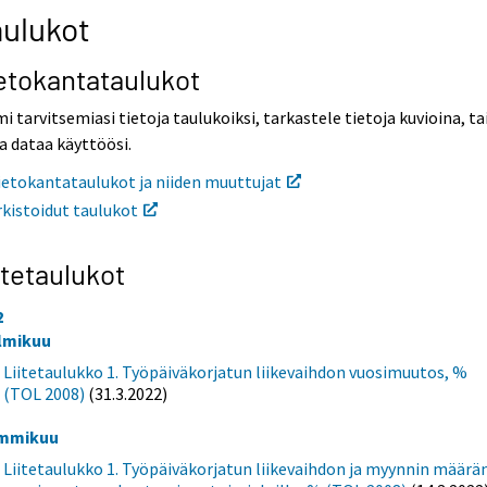
ulukot
etokantataulukot
i tarvitsemiasi tietoja taulukoiksi, tarkastele tietoja kuvioina, ta
a dataa käyttöösi.
ietokantataulukot ja niiden muuttujat
rkistoidut taulukot
itetaulukot
2
lmikuu
Liitetaulukko 1. Työpäiväkorjatun liikevaihdon vuosimuutos, %
(TOL 2008)
(31.3.2022)
mmikuu
Liitetaulukko 1. Työpäiväkorjatun liikevaihdon ja myynnin määrä