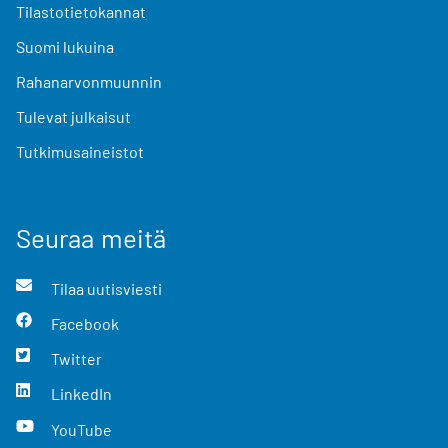
Tilastotietokannat
Suomi lukuina
Rahanarvonmuunnin
Tulevat julkaisut
Tutkimusaineistot
Seuraa meitä
Tilaa uutisviesti
Facebook
Twitter
LinkedIn
YouTube