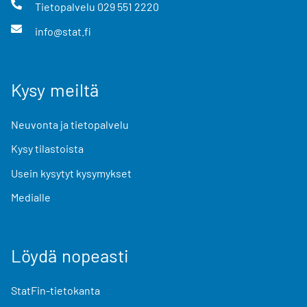
Tietopalvelu
029 551 2220
info@stat.fi
Kysy meiltä
Neuvonta ja tietopalvelu
Kysy tilastoista
Usein kysytyt kysymykset
Medialle
Löydä nopeasti
StatFin-tietokanta