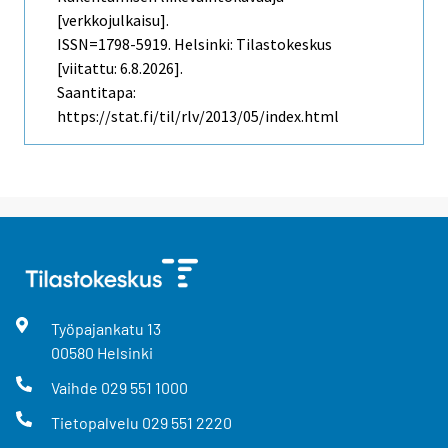
[verkkojulkaisu].
ISSN=1798-5919. Helsinki: Tilastokeskus
[viitattu: 6.8.2026].
Saantitapa:
https://stat.fi/til/rlv/2013/05/index.html
Työpajankatu
13
00580
Helsinki
Vaihde
029 551 1000
Tietopalvelu
029 551 2220