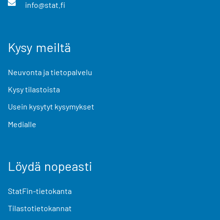
info@stat.fi
Kysy meiltä
Neuvonta ja tietopalvelu
Kysy tilastoista
Usein kysytyt kysymykset
Medialle
Löydä nopeasti
StatFin-tietokanta
Tilastotietokannat