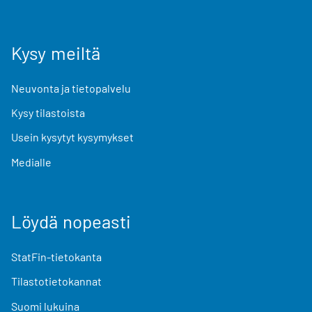
Kysy meiltä
Neuvonta ja tietopalvelu
Kysy tilastoista
Usein kysytyt kysymykset
Medialle
Löydä nopeasti
StatFin-tietokanta
Tilastotietokannat
Suomi lukuina