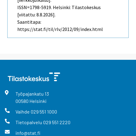
ISSN=1798-5919. Helsinki: Tilastokeskus
[viitattu: 8.8.2026].
Saantitapa:
https://stat.fi/til/rlv/2012/09/index.html
Työpajankatu
13
00580
Helsinki
Vaihde
029 551 1000
Tietopalvelu
029 551 2220
info@stat.fi