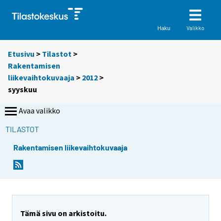
Valikko
Haku
Etusivu
>
Tilastot
>
Rakentamisen
liikevaihtokuvaaja
>
2012
>
syyskuu
Avaa valikko
TILASTOT
Rakentamisen liikevaihtokuvaaja
Tämä sivu on arkistoitu.