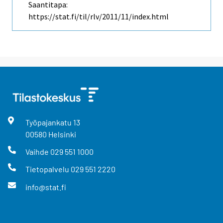
Saantitapa:
https://stat.fi/til/rlv/2011/11/index.html
Työpajankatu
13
00580
Helsinki
Vaihde
029 551 1000
Tietopalvelu
029 551 2220
info@stat.fi