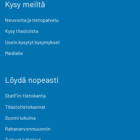
Kysy meiltä
Neuvonta ja tietopalvelu
Kysy tilastoista
Usein kysytyt kysymykset
Medialle
Löydä nopeasti
StatFin-tietokanta
Tilastotietokannat
Suomi lukuina
Rahanarvonmuunnin
Tulevat julkaisut