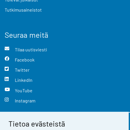
Tutkimusaineistot
Seuraa meitä
Tilaa uutisviesti
Facebook
Twitter
LinkedIn
YouTube
Instagram
Tietoa evästeistä
Yhteystiedot