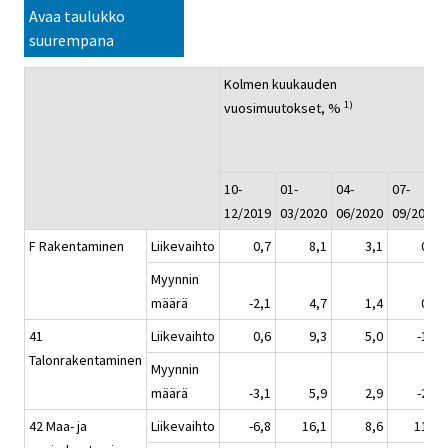
Avaa taulukko
suurempana
Kolmen kuukauden
1)
vuosimuutokset, %
10-
01-
04-
07-
12/2019
03/2020
06/2020
09/2020
F Rakentaminen
Liikevaihto
0,7
8,1
3,1
0,6
Myynnin
määrä
-2,1
4,7
1,4
0,1
41
Liikevaihto
0,6
9,3
5,0
-1,4
Talonrakentaminen
Myynnin
määrä
-3,1
5,9
2,9
-2,5
42 Maa- ja
Liikevaihto
-6,8
16,1
8,6
11,9