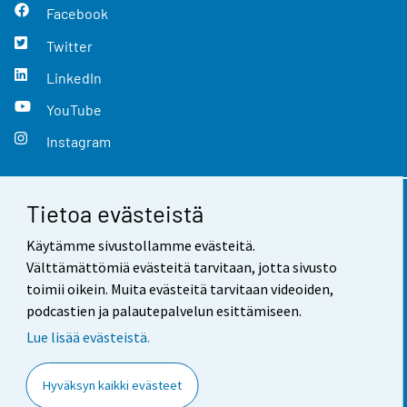
Facebook
Twitter
LinkedIn
YouTube
Instagram
Tietoa evästeistä
Yhteystiedot
Käytämme sivustollamme evästeitä.
Palaute
Välttämättömiä evästeitä tarvitaan, jotta sivusto
toimii oikein. Muita evästeitä tarvitaan videoiden,
Käyttöehdot
podcastien ja palautepalvelun esittämiseen.
Tietosuoja
Lue lisää evästeistä.
Saavutettavuus
Hyväksyn kaikki evästeet
Tietoa sivustosta