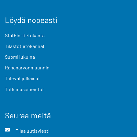
Löydä nopeasti
StatFin-tietokanta
Tilastotietokannat
Suomi lukuina
Rahanarvonmuunnin
Tulevat julkaisut
Tutkimusaineistot
Seuraa meitä
Tilaa uutisviesti