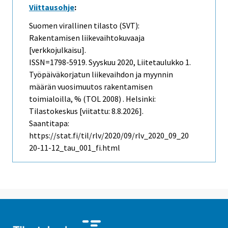
Viittausohje
:
Suomen virallinen tilasto (SVT):
Rakentamisen liikevaihtokuvaaja
[verkkojulkaisu].
ISSN=1798-5919.
Syyskuu
2020, Liitetaulukko 1.
Työpäiväkorjatun liikevaihdon ja myynnin
määrän vuosimuutos rakentamisen
toimialoilla, % (TOL 2008) . Helsinki:
Tilastokeskus [viitattu: 8.8.2026].
Saantitapa:
https://stat.fi/til/rlv/2020/09/rlv_2020_09_20
20-11-12_tau_001_fi.html