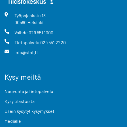
Työpajankatu
13
00580
Helsinki
Vaihde
029 551 1000
Tietopalvelu
029 551 2220
info@stat.fi
Kysy meiltä
Neuvonta ja tietopalvelu
Kysy tilastoista
Usein kysytyt kysymykset
Medialle