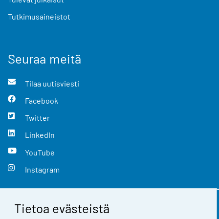
Tutkimusaineistot
Seuraa meitä
Tilaa uutisviesti
Facebook
Twitter
LinkedIn
YouTube
Instagram
Tietoa evästeistä
Yhteystiedot