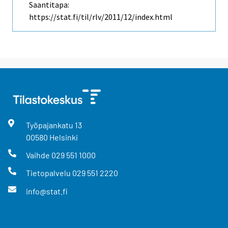
Saantitapa:
https://stat.fi/til/rlv/2011/12/index.html
Työpajankatu
13
00580
Helsinki
Vaihde
029 551 1000
Tietopalvelu
029 551 2220
info@stat.fi