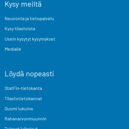
Kysy meiltä
Neuvonta ja tietopalvelu
Kysy tilastoista
Usein kysytyt kysymykset
Medialle
Löydä nopeasti
StatFin-tietokanta
Tilastotietokannat
Suomi lukuina
Rahanarvonmuunnin
Tulevat julkaisut