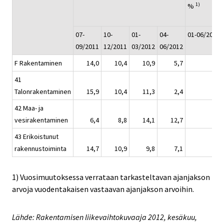
1)
%
07-
10-
01-
04-
01-06/2012
09/2011
12/2011
03/2012
06/2012
F Rakentaminen
14,0
10,4
10,9
5,7
41
Talonrakentaminen
15,9
10,4
11,3
2,4
42 Maa- ja
vesirakentaminen
6,4
8,8
14,1
12,7
1
43 Erikoistunut
rakennustoiminta
14,7
10,9
9,8
7,1
1) Vuosimuutoksessa verrataan tarkasteltavan ajanjakson
arvoja vuodentakaisen vastaavan ajanjakson arvoihin.
Lähde: Rakentamisen liikevaihtokuvaaja 2012, kesäkuu,