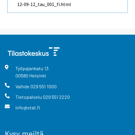
12-09-12_tau_001_fi.html
Työpajankatu
13
00580
Helsinki
Vaihde
029 551 1000
Tietopalvelu
029 551 2220
info@stat.fi
Kysy meiltä