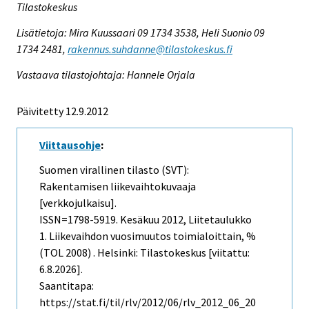
Tilastokeskus
Lisätietoja: Mira Kuussaari 09 1734 3538, Heli Suonio 09
1734 2481,
rakennus.suhdanne@tilastokeskus.fi
Vastaava tilastojohtaja: Hannele Orjala
Päivitetty 12.9.2012
Viittausohje
:
Suomen virallinen tilasto (SVT):
Rakentamisen liikevaihtokuvaaja
[verkkojulkaisu].
ISSN=1798-5919.
Kesäkuu
2012, Liitetaulukko
1. Liikevaihdon vuosimuutos toimialoittain, %
(TOL 2008) . Helsinki: Tilastokeskus [viitattu:
6.8.2026].
Saantitapa:
https://stat.fi/til/rlv/2012/06/rlv_2012_06_20