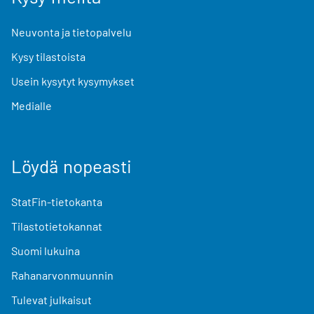
Neuvonta ja tietopalvelu
Kysy tilastoista
Usein kysytyt kysymykset
Medialle
Löydä nopeasti
StatFin-tietokanta
Tilastotietokannat
Suomi lukuina
Rahanarvonmuunnin
Tulevat julkaisut