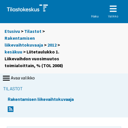
Valikko
Haku
Etusivu
>
Tilastot
>
Rakentamisen
liikevaihtokuvaaja
>
2012
>
kesäkuu
> Liitetaulukko 1.
Liikevaihdon vuosimuutos
toimialoittain, % (TOL 2008)
Avaa valikko
TILASTOT
Rakentamisen liikevaihtokuvaaja