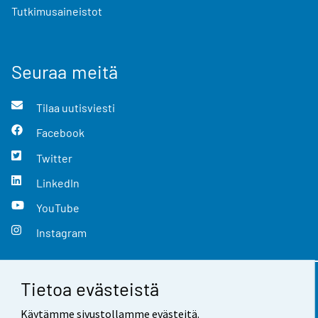
Tutkimusaineistot
Seuraa meitä
Tilaa uutisviesti
Facebook
Twitter
LinkedIn
YouTube
Instagram
Tietoa evästeistä
Yhteystiedot
Käytämme sivustollamme evästeitä.