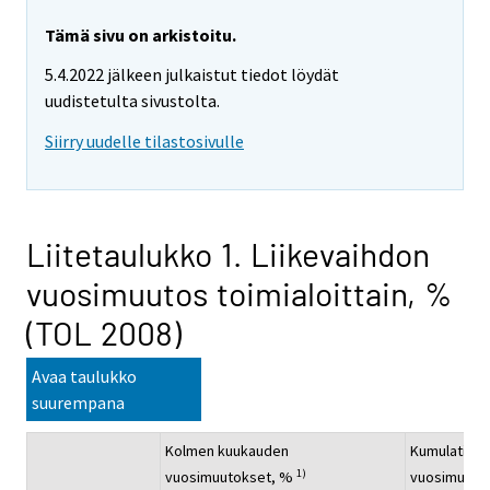
Tämä sivu on arkistoitu.
5.4.2022 jälkeen julkaistut tiedot löydät
uudistetulta sivustolta.
Siirry uudelle tilastosivulle
Liitetaulukko 1. Liikevaihdon
vuosimuutos toimialoittain, %
(TOL 2008)
Avaa taulukko
suurempana
Kolmen kuukauden
Kumulatiivi
1)
vuosimuutokset, %
vuosimuuto