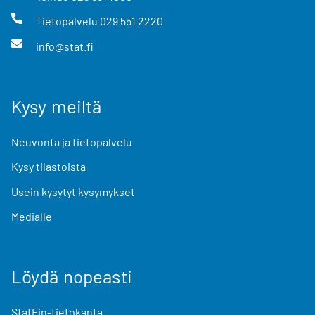
Tietopalvelu
029 551 2220
info@stat.fi
Kysy meiltä
Neuvonta ja tietopalvelu
Kysy tilastoista
Usein kysytyt kysymykset
Medialle
Löydä nopeasti
StatFin-tietokanta