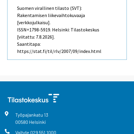
Suomen virallinen tilasto (SVT):
Rakentamisen liikevaihtokuvaaja
[verkkojulkaisu].
ISSN=1798-5919. Helsinki: Tilastokeskus
[viitattu: 7.8.2026].
Saantitapa:
https://stat.fi/til/rlv/2007/09/index.html
Työpajankatu
13
00580
Helsinki
Vaihde
029 551 1000