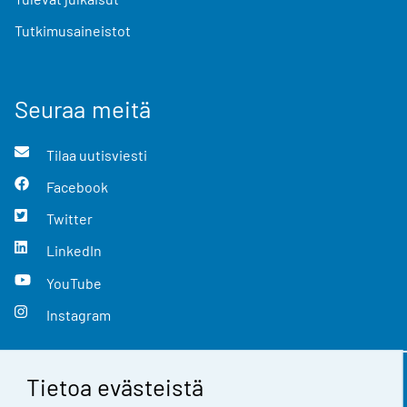
Tutkimusaineistot
Seuraa meitä
Tilaa uutisviesti
Facebook
Twitter
LinkedIn
YouTube
Instagram
Tietoa evästeistä
Yhteystiedot