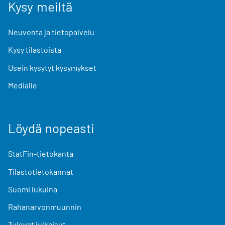
Kysy meiltä
Neuvonta ja tietopalvelu
Kysy tilastoista
Usein kysytyt kysymykset
Medialle
Löydä nopeasti
StatFin-tietokanta
Tilastotietokannat
Suomi lukuina
Rahanarvonmuunnin
Tulevat julkaisut