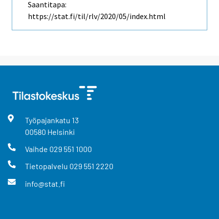
Saantitapa:
https://stat.fi/til/rlv/2020/05/index.html
Työpajankatu
13
00580
Helsinki
Vaihde
029 551 1000
Tietopalvelu
029 551 2220
info@stat.fi