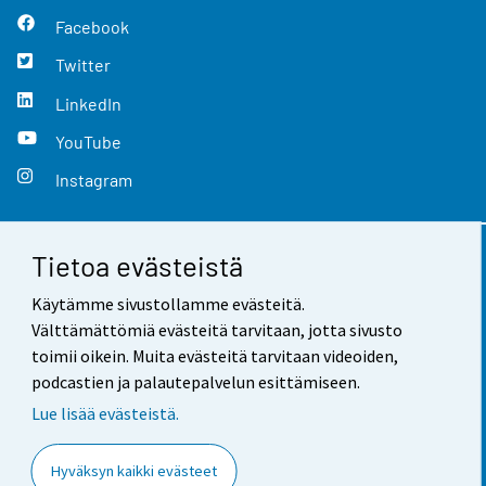
Facebook
Twitter
LinkedIn
YouTube
Instagram
Tietoa evästeistä
Yhteystiedot
Käytämme sivustollamme evästeitä.
Palaute
Välttämättömiä evästeitä tarvitaan, jotta sivusto
toimii oikein. Muita evästeitä tarvitaan videoiden,
Käyttöehdot
podcastien ja palautepalvelun esittämiseen.
Tietosuoja
Lue lisää evästeistä.
Saavutettavuus
Hyväksyn kaikki evästeet