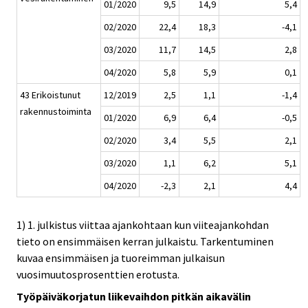
01/2020
9,5
14,9
5,4
02/2020
22,4
18,3
-4,1
03/2020
11,7
14,5
2,8
04/2020
5,8
5,9
0,1
43 Erikoistunut
12/2019
2,5
1,1
-1,4
rakennustoiminta
01/2020
6,9
6,4
-0,5
02/2020
3,4
5,5
2,1
03/2020
1,1
6,2
5,1
04/2020
-2,3
2,1
4,4
1) 1. julkistus viittaa ajankohtaan kun viiteajankohdan
tieto on ensimmäisen kerran julkaistu. Tarkentuminen
kuvaa ensimmäisen ja tuoreimman julkaisun
vuosimuutosprosenttien erotusta.
Työpäiväkorjatun liikevaihdon pitkän aikavälin