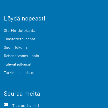
Löydä nopeasti
StatFin-tietokanta
Tilastotietokannat
Suomi lukuina
Rahanarvonmuunnin
Tulevat julkaisut
Tutkimusaineistot
Seuraa meitä
Tilaa uutisviesti