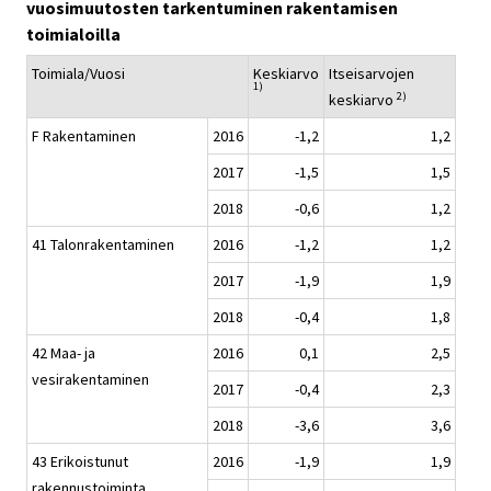
vuosimuutosten tarkentuminen rakentamisen
toimialoilla
Toimiala/Vuosi
Keskiarvo
Itseisarvojen
1)
2)
keskiarvo
F Rakentaminen
2016
-1,2
1,2
2017
-1,5
1,5
2018
-0,6
1,2
41 Talonrakentaminen
2016
-1,2
1,2
2017
-1,9
1,9
2018
-0,4
1,8
42 Maa- ja
2016
0,1
2,5
vesirakentaminen
2017
-0,4
2,3
2018
-3,6
3,6
43 Erikoistunut
2016
-1,9
1,9
rakennustoiminta