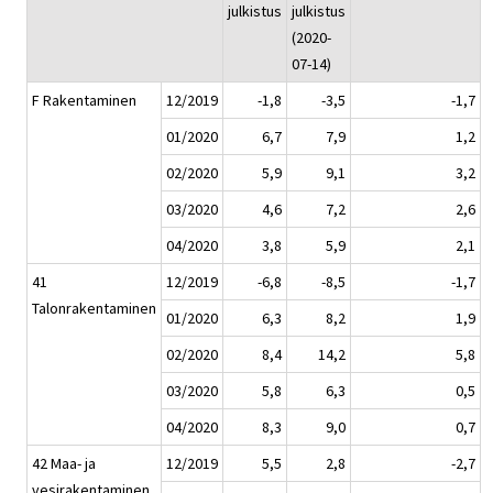
julkistus
julkistus
(2020-
07-14)
F Rakentaminen
12/2019
-1,8
-3,5
-1,7
01/2020
6,7
7,9
1,2
02/2020
5,9
9,1
3,2
03/2020
4,6
7,2
2,6
04/2020
3,8
5,9
2,1
41
12/2019
-6,8
-8,5
-1,7
Talonrakentaminen
01/2020
6,3
8,2
1,9
02/2020
8,4
14,2
5,8
03/2020
5,8
6,3
0,5
04/2020
8,3
9,0
0,7
42 Maa- ja
12/2019
5,5
2,8
-2,7
vesirakentaminen