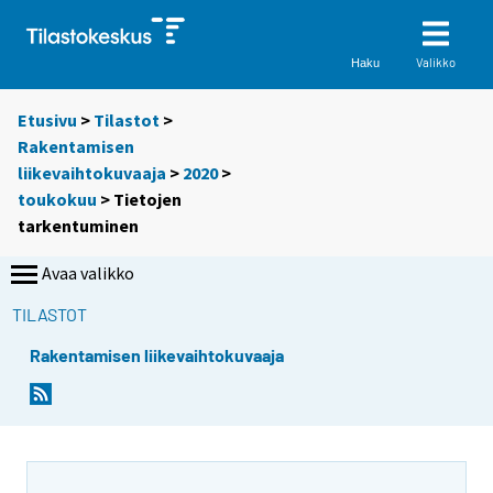
Valikko
Haku
Etusivu
>
Tilastot
>
Rakentamisen
liikevaihtokuvaaja
>
2020
>
toukokuu
> Tietojen
tarkentuminen
Avaa valikko
TILASTOT
Rakentamisen liikevaihtokuvaaja