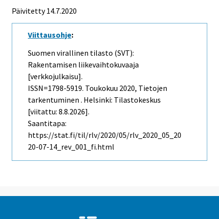
Päivitetty 14.7.2020
Viittausohje
:
Suomen virallinen tilasto (SVT):
Rakentamisen liikevaihtokuvaaja
[verkkojulkaisu].
ISSN=1798-5919.
Toukokuu
2020, Tietojen
tarkentuminen . Helsinki: Tilastokeskus
[viitattu: 8.8.2026].
Saantitapa:
https://stat.fi/til/rlv/2020/05/rlv_2020_05_20
20-07-14_rev_001_fi.html