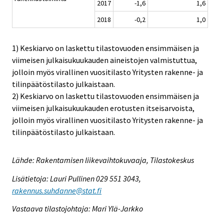
2017
-1,6
1,6
2018
-0,2
1,0
1) Keskiarvo on laskettu tilastovuoden ensimmäisen ja
viimeisen julkaisukuukauden aineistojen valmistuttua,
jolloin myös virallinen vuositilasto Yritysten rakenne- ja
tilinpäätöstilasto julkaistaan.
2) Keskiarvo on laskettu tilastovuoden ensimmäisen ja
viimeisen julkaisukuukauden erotusten itseisarvoista,
jolloin myös virallinen vuositilasto Yritysten rakenne- ja
tilinpäätöstilasto julkaistaan.
Lähde: Rakentamisen liikevaihtokuvaaja, Tilastokeskus
Lisätietoja: Lauri Pullinen 029 551 3043,
rakennus.suhdanne@stat.fi
Vastaava tilastojohtaja: Mari Ylä-Jarkko