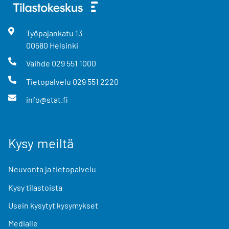
Työpajankatu
13
00580
Helsinki
Vaihde
029 551 1000
Tietopalvelu
029 551 2220
info@stat.fi
Kysy meiltä
Neuvonta ja tietopalvelu
Kysy tilastoista
Usein kysytyt kysymykset
Medialle