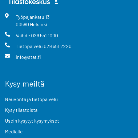
Työpajankatu
13
00580
Helsinki
Vaihde
029 551 1000
Tietopalvelu
029 551 2220
info@stat.fi
Kysy meiltä
Neuvonta ja tietopalvelu
Kysy tilastoista
Usein kysytyt kysymykset
Medialle