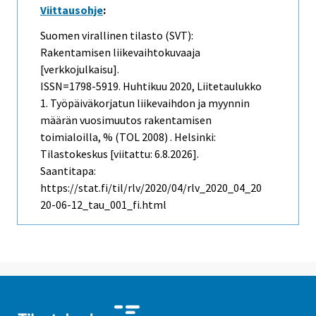
Viittausohje
:
Suomen virallinen tilasto (SVT):
Rakentamisen liikevaihtokuvaaja
[verkkojulkaisu].
ISSN=1798-5919.
Huhtikuu
2020, Liitetaulukko
1. Työpäiväkorjatun liikevaihdon ja myynnin
määrän vuosimuutos rakentamisen
toimialoilla, % (TOL 2008) . Helsinki:
Tilastokeskus [viitattu: 6.8.2026].
Saantitapa:
https://stat.fi/til/rlv/2020/04/rlv_2020_04_20
20-06-12_tau_001_fi.html