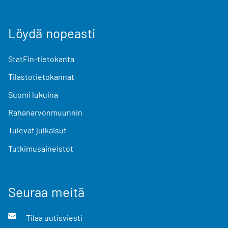
Löydä nopeasti
StatFin-tietokanta
Tilastotietokannat
Suomi lukuina
Rahanarvonmuunnin
Tulevat julkaisut
Tutkimusaineistot
Seuraa meitä
Tilaa uutisviesti