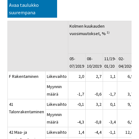
Avaa taulukko
suurempana
Kolmen kuukauden
K
1)
vuosimuutokset, %
v
05-
08-
11/19-
02-
0
07/2019
10/2019
01/20
04/2020
F Rakentaminen
Liikevaihto
2,0
2,7
1,1
6,9
Myynnin
määrä
-1,7
-0,6
-1,7
3,7
41
Liikevaihto
-0,1
3,2
0,1
9,7
Talonrakentaminen
Myynnin
määrä
-4,3
-0,8
-3,4
6,5
42 Maa- ja
Liikevaihto
1,4
-4,4
-1,1
12,8