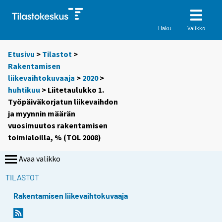
Valikko
Haku
Etusivu
>
Tilastot
>
Rakentamisen
liikevaihtokuvaaja
>
2020
>
huhtikuu
> Liitetaulukko 1.
Työpäiväkorjatun liikevaihdon
ja myynnin määrän
vuosimuutos rakentamisen
toimialoilla, % (TOL 2008)
Avaa valikko
TILASTOT
Rakentamisen liikevaihtokuvaaja