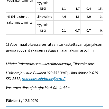
vesirakentaminen
Myynnin
määrä
-1,1
-4,7
0,4
15,4
43 Erikoistunut
Liikevaihto
4,6
4,8
2,9
3,3
rakennustoiminta
Myynnin
määrä
0,1
0,7
-0,7
0,3
1) Vuosimuutoksessa verrataan tarkasteltavan ajanjakson
arvoja vuodentakaisen vastaavan ajanjakson arvoihin
Lähde: Rakentamisen liikevaihtokuvaaja, Tilastokeskus
Lisätietoja: Lauri Pullinen 029 551 3043, Liina Arhosalo 029
551 3612,
rakennus.suhdanne@stat.fi
Vastaava tilastojohtaja: Mari Ylä-Jarkko
Päivitetty 12.6.2020