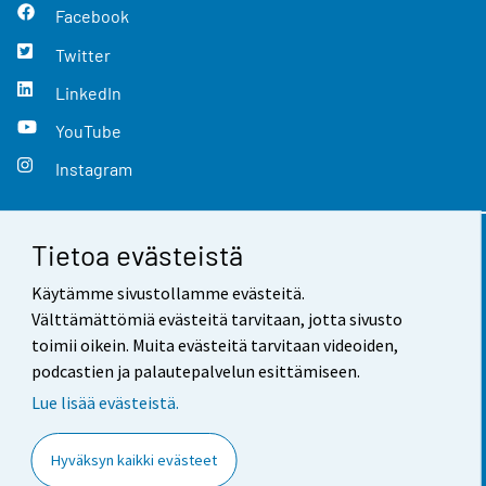
Facebook
Twitter
LinkedIn
YouTube
Instagram
Tietoa evästeistä
Yhteystiedot
Käytämme sivustollamme evästeitä.
Palaute
Välttämättömiä evästeitä tarvitaan, jotta sivusto
toimii oikein. Muita evästeitä tarvitaan videoiden,
Käyttöehdot
podcastien ja palautepalvelun esittämiseen.
Tietosuoja
Lue lisää evästeistä.
Saavutettavuus
Hyväksyn kaikki evästeet
Tietoa sivustosta