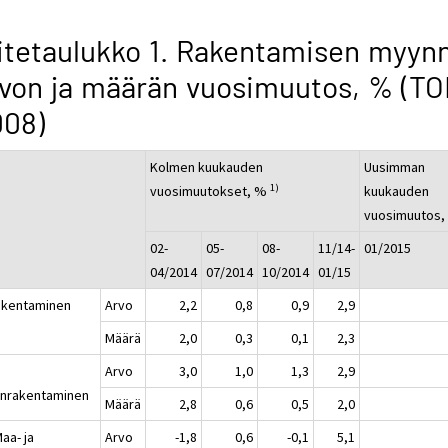
itetaulukko 1. Rakentamisen myyn
von ja määrän vuosimuutos, % (TO
008)
Kolmen kuukauden
Uusimman
1)
vuosimuutokset, %
kuukauden
vuosimuutos
02-
05-
08-
11/14-
01/2015
04/2014
07/2014
10/2014
01/15
akentaminen
Arvo
2,2
0,8
0,9
2,9
Määrä
2,0
0,3
0,1
2,3
Arvo
3,0
1,0
1,3
2,9
onrakentaminen
Määrä
2,8
0,6
0,5
2,0
aa- ja
Arvo
-1,8
0,6
-0,1
5,1