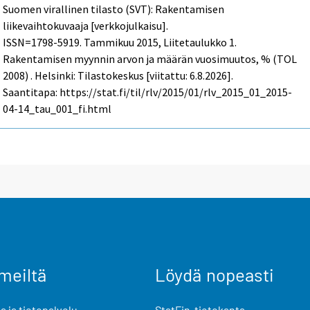
Suomen virallinen tilasto (SVT): Rakentamisen
liikevaihtokuvaaja [verkkojulkaisu].
ISSN=1798-5919.
Tammikuu
2015, Liitetaulukko 1.
Rakentamisen myynnin arvon ja määrän vuosimuutos, % (TOL
2008) . Helsinki: Tilastokeskus [viitattu: 6.8.2026].
Saantitapa: https://stat.fi/til/rlv/2015/01/rlv_2015_01_2015-
04-14_tau_001_fi.html
meiltä
Löydä nopeasti
 ja tietopalvelu
StatFin-tietokanta