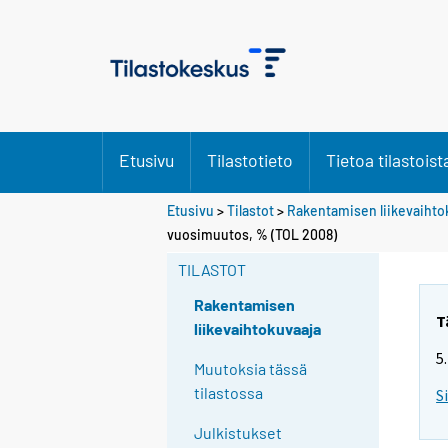
Etusivu
Tilastotieto
Tietoa tilastoist
Etusivu
>
Tilastot
>
Rakentamisen liikevaihto
vuosimuutos, % (TOL 2008)
TILASTOT
Rakentamisen
T
liikevaihtokuvaaja
5
Muutoksia tässä
tilastossa
S
Julkistukset