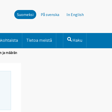
Suomeksi
På svenska
In English
nkohtaista
Tietoa meistä
Haku
n ja määrän