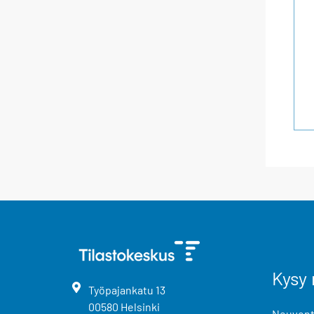
Kysy 
Työpajankatu
13
00580
Helsinki
Neuvonta