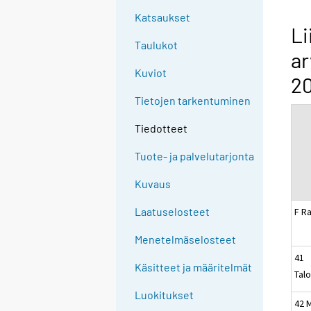
Katsaukset
Li
Taulukot
ar
Kuviot
2
Tietojen tarkentuminen
Tiedotteet
Tuote- ja palvelutarjonta
Kuvaus
Laatuselosteet
F R
Menetelmäselosteet
41
Käsitteet ja määritelmät
Tal
Luokitukset
42 M