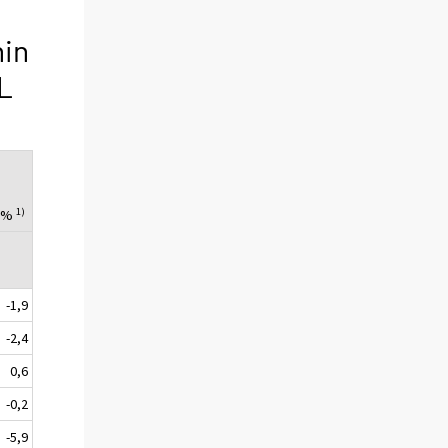
nin
L
1)
, %
-1,9
-2,4
0,6
-0,2
-5,9