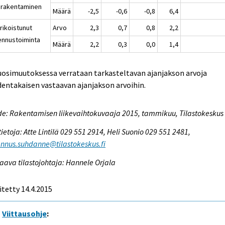
irakentaminen
Määrä
-2,5
-0,6
-0,8
6,4
rikoistunut
Arvo
2,3
0,7
0,8
2,2
ennustoiminta
Määrä
2,2
0,3
0,0
1,4
uosimuutoksessa verrataan tarkasteltavan ajanjakson arvoja
entakaisen vastaavan ajanjakson arvoihin.
e: Rakentamisen liikevaihtokuvaaja 2015, tammikuu, Tilastokeskus
tietoja: Atte Lintilä 029 551 2914, Heli Suonio 029 551 2481,
nnus.suhdanne@tilastokeskus.fi
aava tilastojohtaja: Hannele Orjala
itetty 14.4.2015
Viittausohje
: