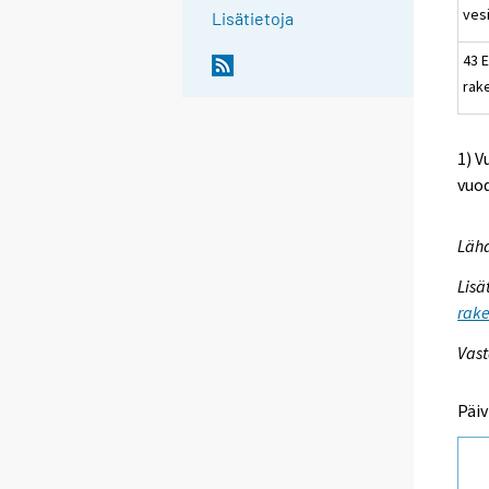
ves
Lisätietoja
43 E
rak
1) V
vuod
Lähd
Lisä
rake
Vast
Päiv