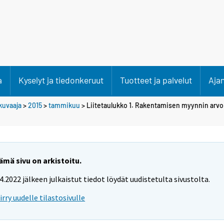
a
Kyselyt ja tiedonkeruut
Tuotteet ja palvelut
Aja
kuvaaja
>
2015
>
tammikuu
> Liitetaulukko 1. Rakentamisen myynnin arvo
ämä sivu on arkistoitu.
.4.2022 jälkeen julkaistut tiedot löydät uudistetulta sivustolta.
iirry uudelle tilastosivulle