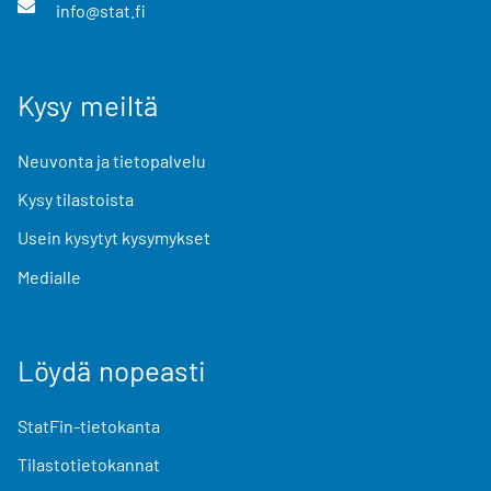
info@stat.fi
Kysy meiltä
Neuvonta ja tietopalvelu
Kysy tilastoista
Usein kysytyt kysymykset
Medialle
Löydä nopeasti
StatFin-tietokanta
Tilastotietokannat