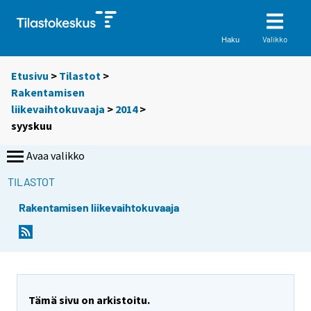
Valikko
Haku
Etusivu
>
Tilastot
>
Rakentamisen
liikevaihtokuvaaja
>
2014
>
syyskuu
Avaa valikko
TILASTOT
Rakentamisen liikevaihtokuvaaja
Tämä sivu on arkistoitu.