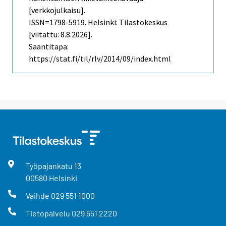
[verkkojulkaisu].
ISSN=1798-5919. Helsinki: Tilastokeskus
[viitattu: 8.8.2026].
Saantitapa:
https://stat.fi/til/rlv/2014/09/index.html
Työpajankatu
13
00580
Helsinki
Vaihde
029 551 1000
Tietopalvelu
029 551 2220