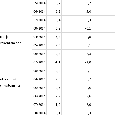
05/2014
0,7
-0,2
06/2014
6,7
5,0
07/2014
-0,4
-1,3
08/2014
0,7
-0,1
aa- ja
04/2014
6,3
1,8
irakentaminen
05/2014
2,0
1,1
06/2014
2,3
2,3
07/2014
-1,1
-2,0
08/2014
-0,8
-1,1
rikoistunut
04/2014
2,9
1,7
ennustoiminta
05/2014
-0,6
-1,5
06/2014
7,2
5,6
07/2014
-1,0
-2,0
08/2014
-0,1
-1,3