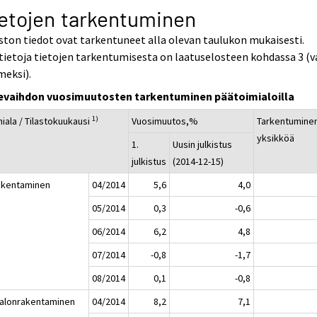
etojen tarkentuminen
ston tiedot ovat tarkentuneet alla olevan taulukon mukaisesti.
tietoja tietojen tarkentumisesta on laatuselosteen kohdassa 3 (v
meksi).
kevaihdon vuosimuutosten tarkentuminen päätoimialoilla
1)
iala / Tilastokuukausi
Vuosimuutos,%
Tarkentumine
yksikköä
1.
Uusin julkistus
julkistus
(2014-12-15)
akentaminen
04/2014
5,6
4,0
05/2014
0,3
-0,6
06/2014
6,2
4,8
07/2014
-0,8
-1,7
08/2014
0,1
-0,8
Talonrakentaminen
04/2014
8,2
7,1