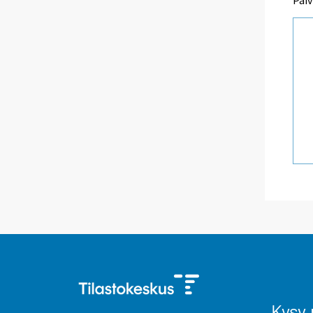
Päiv
Kysy 