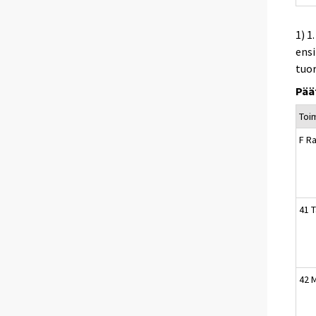
1) 1
ens
tuo
Pää
Toi
F R
41 
42 