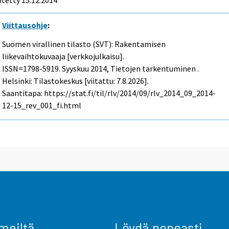
itetty 15.12.2014
Viittausohje
:
Suomen virallinen tilasto (SVT): Rakentamisen
liikevaihtokuvaaja [verkkojulkaisu].
ISSN=1798-5919.
Syyskuu
2014, Tietojen tarkentuminen .
Helsinki: Tilastokeskus [viitattu: 7.8.2026].
Saantitapa: https://stat.fi/til/rlv/2014/09/rlv_2014_09_2014-
12-15_rev_001_fi.html
meiltä
Löydä nopeasti