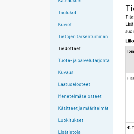
Katsaukset
Ti
Taulukot
Tila
Lisä
Kuviot
suo
Tietojen tarkentuminen
Lii
Tiedotteet
Toim
Tuote- ja palvelutarjonta
Kuvaus
F R
Laatuselosteet
Menetelmäselosteet
Käsitteet ja määritelmät
Luokitukset
41 
Lisätietoja