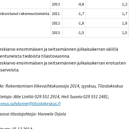
2013
-0,8
1,2
Erikoistunut rakennustoiminta
2011
-1,7
1,7
2012
-1,8
1,8
2013
-1,5
1,5
eskiarvo ensimmäisen ja seitsemännen julkaisukerran välillä
entuneista tiedoista tilastovuonna.
eskiarvo ensimmäisen ja seitsemännen julkaisukerran erotusten
isarvoista.
e: Rakentamisen liikevaihtokuvaaja 2014, syyskuu, Tilastokeskus
tietoja: Atte Lintilä 029 551 2914, Heli Suonio 029 551 2481,
nnus.suhdanne@tilastokeskus.fi
aava tilastojohtaja: Hannele Orjala