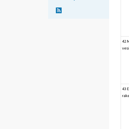
42 M
ves
43 E
rak