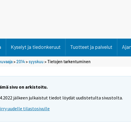
a
Kyselyt ja tiedonkeruut
Tuotteet ja palvelut
Aja
kuvaaja
>
2014
>
syyskuu
> Tietojen tarkentuminen
ämä sivu on arkistoitu.
.4.2022 jälkeen julkaistut tiedot löydät uudistetulta sivustolta.
iirry uudelle tilastosivulle