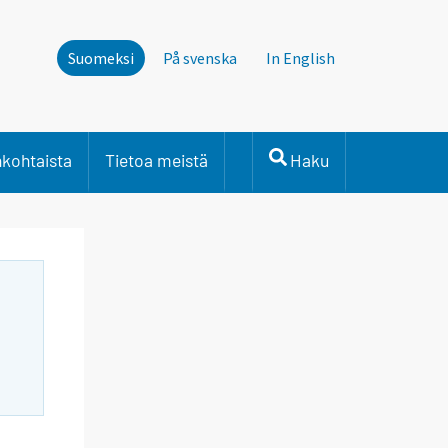
Suomeksi
På svenska
In English
nkohtaista
Tietoa meistä
Haku