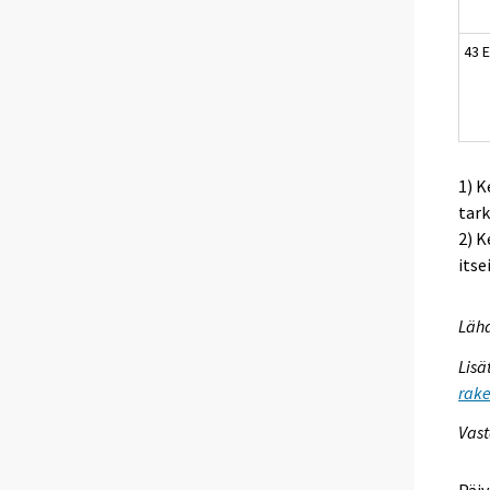
43 
1) K
tark
2) K
itse
Lähd
Lisä
rake
Vast