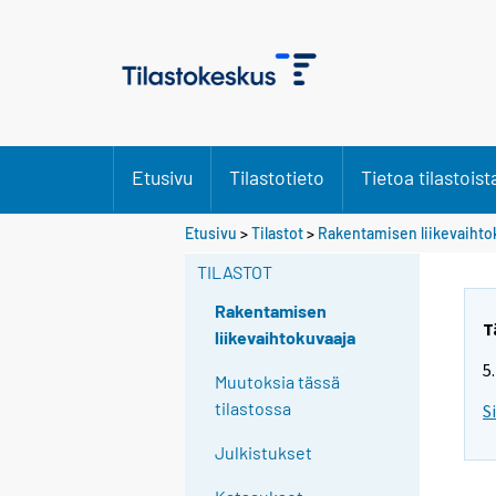
Etusivu
Tilastotieto
Tietoa tilastoist
Etusivu
>
Tilastot
>
Rakentamisen liikevaihto
TILASTOT
Rakentamisen
T
liikevaihtokuvaaja
5
Muutoksia tässä
tilastossa
S
Julkistukset