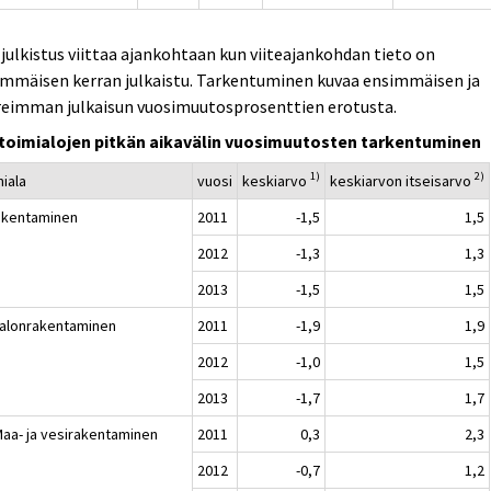
. julkistus viittaa ajankohtaan kun viiteajankohdan tieto on
immäisen kerran julkaistu. Tarkentuminen kuvaa ensimmäisen ja
reimman julkaisun vuosimuutosprosenttien erotusta.
toimialojen pitkän aikavälin vuosimuutosten tarkentuminen
1)
2)
miala
vuosi
keskiarvo
keskiarvon itseisarvo
akentaminen
2011
-1,5
1,5
2012
-1,3
1,3
2013
-1,5
1,5
Talonrakentaminen
2011
-1,9
1,9
2012
-1,0
1,5
2013
-1,7
1,7
Maa- ja vesirakentaminen
2011
0,3
2,3
2012
-0,7
1,2