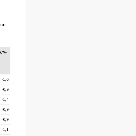
ain
n,%-
-1,6
-0,9
-1,4
-0,9
-0,9
-1,1