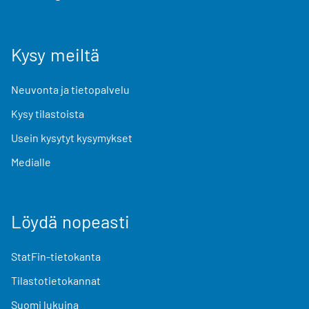
Kysy meiltä
Neuvonta ja tietopalvelu
Kysy tilastoista
Usein kysytyt kysymykset
Medialle
Löydä nopeasti
StatFin-tietokanta
Tilastotietokannat
Suomi lukuina