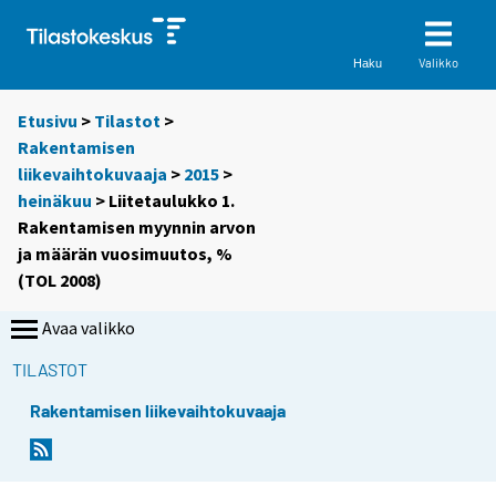
Valikko
Haku
Etusivu
>
Tilastot
>
Rakentamisen
liikevaihtokuvaaja
>
2015
>
heinäkuu
> Liitetaulukko 1.
Rakentamisen myynnin arvon
ja määrän vuosimuutos, %
(TOL 2008)
Avaa valikko
TILASTOT
Rakentamisen liikevaihtokuvaaja