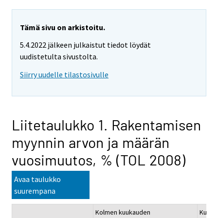
Tämä sivu on arkistoitu.
5.4.2022 jälkeen julkaistut tiedot löydät
uudistetulta sivustolta.
Siirry uudelle tilastosivulle
Liitetaulukko 1. Rakentamisen
myynnin arvon ja määrän
vuosimuutos, % (TOL 2008)
Avaa taulukko
suurempana
Kolmen kuukauden
Kumula