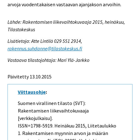
arvoja vuodentakaisen vastaavan ajanjakson arvoihin.
Lähde: Rakentamisen liikevaihtokuvaaja 2015, heinäkuu,
Tilastokeskus
Lisätietoja: Atte Lintilä 029 551 2914,
rakennus.suhdanne@tilastokeskus.fi
Vastaava tilastojohtaja: Mari Ylä-Jarkko
Päivitetty 13.10.2015
Viittausohje
:
Suomen virallinen tilasto (SVT):
Rakentamisen liikevaihtokuvaaja
[verkkojulkaisu].
ISSN=1798-5919.
Heinäkuu
2015, Liitetaulukko
1. Rakentamisen myynnin arvon ja määrän