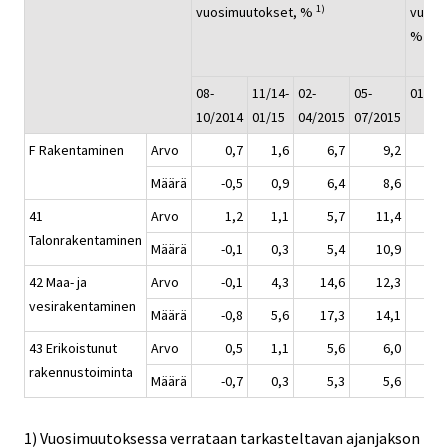
1)
vuosimuutokset, %
vuosi
1)
%
08-
11/14-
02-
05-
01-07
10/2014
01/15
04/2015
07/2015
F Rakentaminen
Arvo
0,7
1,6
6,7
9,2
Määrä
-0,5
0,9
6,4
8,6
41
Arvo
1,2
1,1
5,7
11,4
Talonrakentaminen
Määrä
-0,1
0,3
5,4
10,9
42 Maa- ja
Arvo
-0,1
4,3
14,6
12,3
vesirakentaminen
Määrä
-0,8
5,6
17,3
14,1
43 Erikoistunut
Arvo
0,5
1,1
5,6
6,0
rakennustoiminta
Määrä
-0,7
0,3
5,3
5,6
1) Vuosimuutoksessa verrataan tarkasteltavan ajanjakson