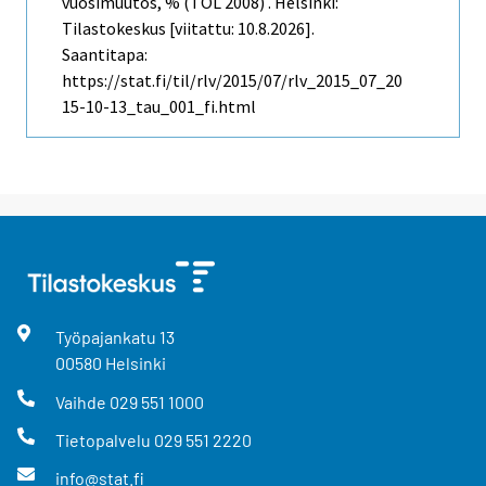
vuosimuutos, % (TOL 2008) . Helsinki:
Tilastokeskus [viitattu: 10.8.2026].
Saantitapa:
https://stat.fi/til/rlv/2015/07/rlv_2015_07_20
15-10-13_tau_001_fi.html
Työpajankatu
13
00580
Helsinki
Vaihde
029 551 1000
Tietopalvelu
029 551 2220
info@stat.fi