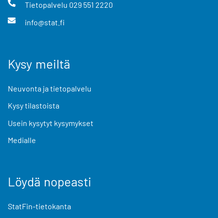
Tietopalvelu
029 551 2220
info@stat.fi
Kysy meiltä
Neuvonta ja tietopalvelu
Kysy tilastoista
Usein kysytyt kysymykset
Medialle
Löydä nopeasti
StatFin-tietokanta