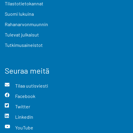
Tilastotietokannat
Suomi lukuina
Rahanarvonmuunnin
Tulevat julkaisut
Tutkimusaineistot
Seuraa meitä
Tilaa uutisviesti
Facebook
Twitter
LinkedIn
YouTube