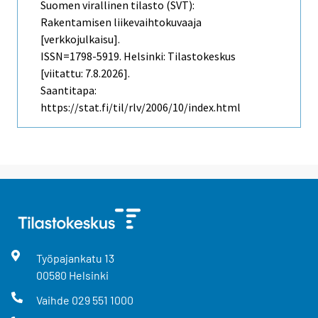
Suomen virallinen tilasto (SVT):
Rakentamisen liikevaihtokuvaaja
[verkkojulkaisu].
ISSN=1798-5919. Helsinki: Tilastokeskus
[viitattu: 7.8.2026].
Saantitapa:
https://stat.fi/til/rlv/2006/10/index.html
Työpajankatu
13
00580
Helsinki
Vaihde
029 551 1000