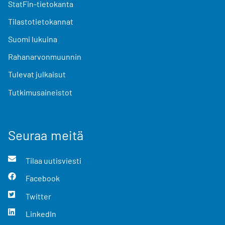
StatFin-tietokanta
Tilastotietokannat
Suomi lukuina
Rahanarvonmuunnin
Tulevat julkaisut
Tutkimusaineistot
Seuraa meitä
Tilaa uutisviesti
Facebook
Twitter
LinkedIn