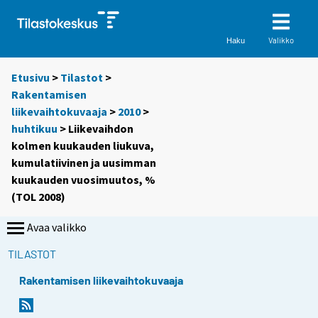
Valikko
Haku
Etusivu
>
Tilastot
>
Rakentamisen
liikevaihtokuvaaja
>
2010
>
huhtikuu
> Liikevaihdon
kolmen kuukauden liukuva,
kumulatiivinen ja uusimman
kuukauden vuosimuutos, %
(TOL 2008)
Avaa valikko
TILASTOT
Rakentamisen liikevaihtokuvaaja