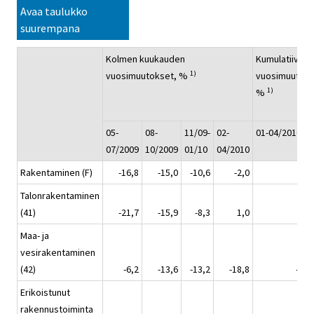
Avaa taulukko
suurempana
Kolmen kuukauden
Kumulatiivine
1)
vuosimuutokset, %
vuosimuutos,
1)
%
05-
08-
11/09-
02-
01-04/2010
07/2009
10/2009
01/10
04/2010
Rakentaminen (F)
-16,8
-15,0
-10,6
-2,0
-4,
Talonrakentaminen
(41)
-21,7
-15,9
-8,3
1,0
-1,
Maa- ja
vesirakentaminen
(42)
-6,2
-13,6
-13,2
-18,8
-18,
Erikoistunut
rakennustoiminta