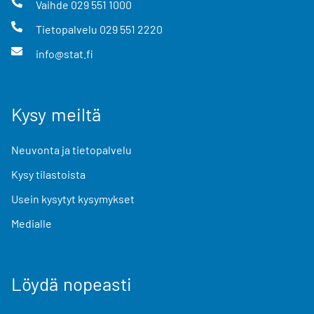
Vaihde
029 551 1000
Tietopalvelu
029 551 2220
info@stat.fi
Kysy meiltä
Neuvonta ja tietopalvelu
Kysy tilastoista
Usein kysytyt kysymykset
Medialle
Löydä nopeasti