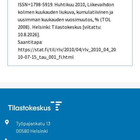
ISSN=1798-5919.
Huhtikuu
2010, Liikevaihdon
kolmen kuukauden liukuva, kumulatiivinen ja
uusimman kuukauden vuosimuutos, % (TOL
2008) . Helsinki: Tilastokeskus [viitattu:
10.8.2026].
Saantitapa:
https://stat.fi/til/rlv/2010/04/rlv_2010_04_20
10-07-15_tau_001_fi.html
Työpajankatu
13
00580
Helsinki