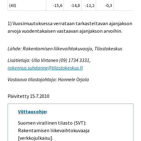
(43)
-15,6
-14,8
-12,2
-0,3
-3,
1) Vuosimuutoksessa verrataan tarkasteltavan ajanjakson
arvoja vuodentakaisen vastaavan ajanjakson arvoihin.
Lähde: Rakentamisen liikevaihtokuvaaja, Tilastokeskus
Lisätietoja: Ulla Virtanen (09) 1734 3331,
rakennus.suhdanne@tilastokeskus.fi
Vastaava tilastojohtaja: Hannele Orjala
Päivitetty 15.7.2010
Viittausohje
:
Suomen virallinen tilasto (SVT):
Rakentamisen liikevaihtokuvaaja
[verkkojulkaisu].