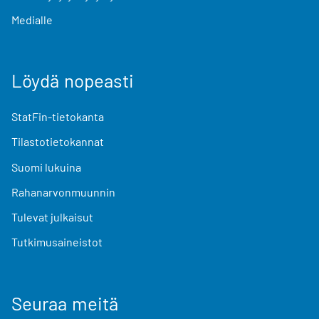
Medialle
Löydä nopeasti
StatFin-tietokanta
Tilastotietokannat
Suomi lukuina
Rahanarvonmuunnin
Tulevat julkaisut
Tutkimusaineistot
Seuraa meitä