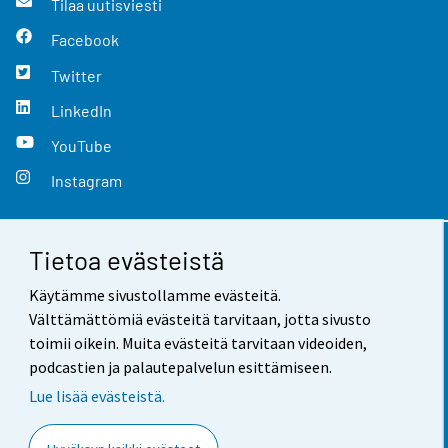
Tilaa uutisviesti
Facebook
Twitter
LinkedIn
YouTube
Instagram
Tietoa evästeistä
Yhteystiedot
Käytämme sivustollamme evästeitä.
Palaute
Välttämättömiä evästeitä tarvitaan, jotta sivusto
toimii oikein. Muita evästeitä tarvitaan videoiden,
Käyttöehdot
podcastien ja palautepalvelun esittämiseen.
Tietosuoja
Lue lisää evästeistä.
Saavutettavuus