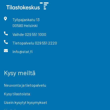
Työpajankatu
13
00580
Helsinki
Vaihde
029 551 1000
Tietopalvelu
029 551 2220
info@stat.fi
Kysy meiltä
Neuvonta ja tietopalvelu
Kysy tilastoista
Usein kysytyt kysymykset