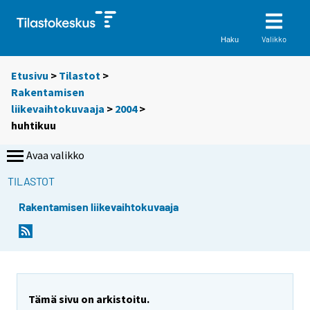
Valikko
Haku
Etusivu
>
Tilastot
>
Rakentamisen
liikevaihtokuvaaja
>
2004
>
huhtikuu
Avaa valikko
TILASTOT
Rakentamisen liikevaihtokuvaaja
Tämä sivu on arkistoitu.