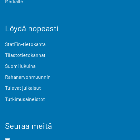
Medialle
Löydä nopeasti
StatFin-tietokanta
Tilastotietokannat
Suomi lukuina
Rahanarvonmuunnin
Tulevat julkaisut
Tutkimusaineistot
Seuraa meitä