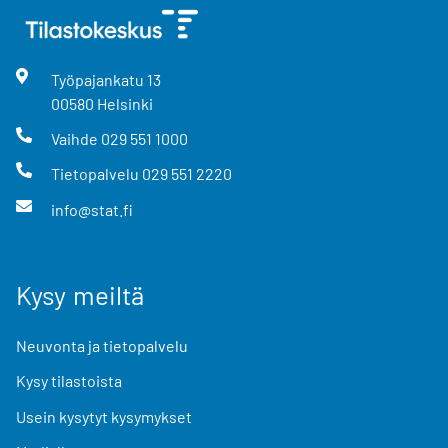
Työpajankatu
13
00580
Helsinki
Vaihde
029 551 1000
Tietopalvelu
029 551 2220
info@stat.fi
Kysy meiltä
Neuvonta ja tietopalvelu
Kysy tilastoista
Usein kysytyt kysymykset