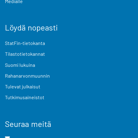
Medialle
Löydä nopeasti
StatFin-tietokanta
Tilastotietokannat
Suomi lukuina
Rahanarvonmuunnin
Tulevat julkaisut
Tutkimusaineistot
Seuraa meitä