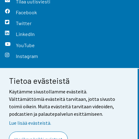
Tilaa uutisviesti
Facebook
Twitter
LinkedIn
YouTube
Instagram
Tietoa evästeistä
Yhteystiedot
Käytämme sivustollamme evästeitä.
Palaute
Välttämättömiä evästeitä tarvitaan, jotta sivusto
toimii oikein. Muita evästeitä tarvitaan videoiden,
Käyttöehdot
podcastien ja palautepalvelun esittämiseen.
Tietosuoja
Lue lisää evästeistä.
Saavutettavuus