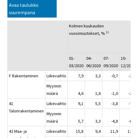
Avaa taulukko
suurempana
Kolmen kuukauden
1)
vuosimuutokset, %
01-
04-
07-
10-
03/2020
06/2020
09/2020
12/2020
F Rakentaminen
Liikevaihto
7,9
3,3
-0,7
-2,9
Myynnin
määrä
4,6
1,6
-1,0
-2,7
41
Liikevaihto
9,1
5,5
-3,8
-7,9
Talonrakentaminen
Myynnin
määrä
5,7
3,3
-4,8
-8,3
42 Maa- ja
Liikevaihto
15,8
9,4
11,9
13,1