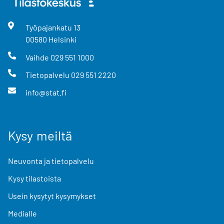
Työpajankatu
13
00580
Helsinki
Vaihde
029 551 1000
Tietopalvelu
029 551 2220
info@stat.fi
Kysy meiltä
Neuvonta ja tietopalvelu
Kysy tilastoista
Usein kysytyt kysymykset
Medialle