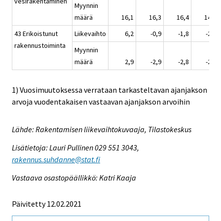
vesirakentaminen
Myynnin
määrä
16,1
16,3
16,4
14,4
43 Erikoistunut
Liikevaihto
6,2
-0,9
-1,8
-2,0
rakennustoiminta
Myynnin
määrä
2,9
-2,9
-2,8
-2,5
1) Vuosimuutoksessa verrataan tarkasteltavan ajanjakson
arvoja vuodentakaisen vastaavan ajanjakson arvoihin
Lähde: Rakentamisen liikevaihtokuvaaja, Tilastokeskus
Lisätietoja: Lauri Pullinen 029 551 3043,
rakennus.suhdanne@stat.fi
Vastaava osastopäällikkö: Katri Kaaja
Päivitetty 12.02.2021