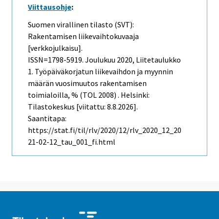
Viittausohje
:
Suomen virallinen tilasto (SVT):
Rakentamisen liikevaihtokuvaaja
[verkkojulkaisu].
ISSN=1798-5919.
Joulukuu
2020, Liitetaulukko
1. Työpäiväkorjatun liikevaihdon ja myynnin
määrän vuosimuutos rakentamisen
toimialoilla, % (TOL 2008) . Helsinki:
Tilastokeskus [viitattu: 8.8.2026].
Saantitapa:
https://stat.fi/til/rlv/2020/12/rlv_2020_12_20
21-02-12_tau_001_fi.html