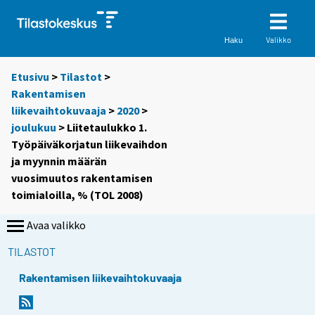
Valikko
Haku
Etusivu
>
Tilastot
>
Rakentamisen
liikevaihtokuvaaja
>
2020
>
joulukuu
> Liitetaulukko 1.
Työpäiväkorjatun liikevaihdon
ja myynnin määrän
vuosimuutos rakentamisen
toimialoilla, % (TOL 2008)
Avaa valikko
TILASTOT
Rakentamisen liikevaihtokuvaaja