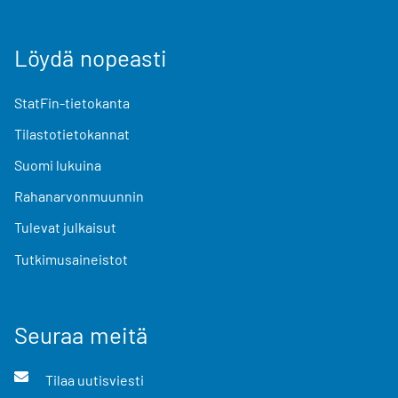
Löydä nopeasti
StatFin-tietokanta
Tilastotietokannat
Suomi lukuina
Rahanarvonmuunnin
Tulevat julkaisut
Tutkimusaineistot
Seuraa meitä
Tilaa uutisviesti