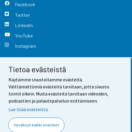
Facebook
Twitter
LinkedIn
YouTube
Instagram
Tietoa evästeistä
Yhteystiedot
Käytämme sivustollamme evästeitä.
Palaute
Välttämättömiä evästeitä tarvitaan, jotta sivusto
toimii oikein. Muita evästeitä tarvitaan videoiden,
Käyttöehdot
podcastien ja palautepalvelun esittämiseen.
Tietosuoja
Lue lisää evästeistä.
Saavutettavuus
Hyväksyn kaikki evästeet
Tietoa sivustosta