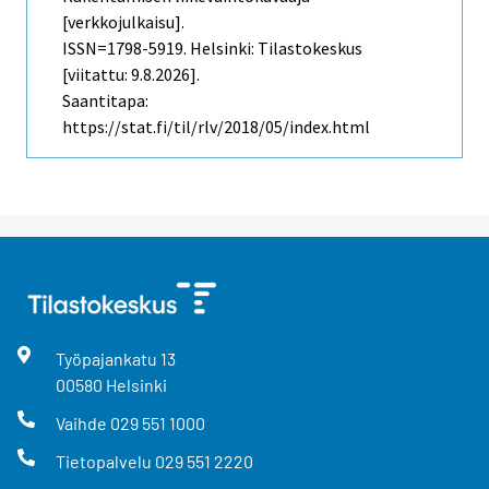
[verkkojulkaisu].
ISSN=1798-5919. Helsinki: Tilastokeskus
[viitattu: 9.8.2026].
Saantitapa:
https://stat.fi/til/rlv/2018/05/index.html
Työpajankatu
13
00580
Helsinki
Vaihde
029 551 1000
Tietopalvelu
029 551 2220