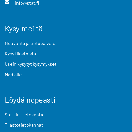
info@stat.fi
Kysy meiltä
Neuvonta ja tietopalvelu
Kysy tilastoista
Usein kysytyt kysymykset
Medialle
Löydä nopeasti
StatFin-tietokanta
Tilastotietokannat