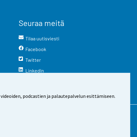
Seuraa meitä
Tilaa uutisviesti
Facebook
Twitter
LinkedIn
YouTube
Instagram
 videoiden, podcastien ja palautepalvelun esittämiseen.
stosta
Evästeasetukset