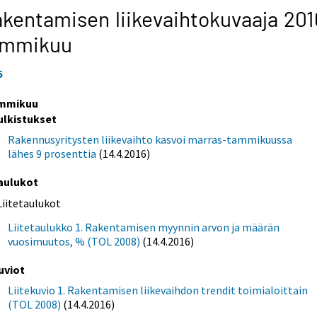
kentamisen liikevaihtokuvaaja 201
ammikuu
6
mmikuu
ulkistukset
Rakennusyritysten liikevaihto kasvoi marras-tammikuussa
lähes 9 prosenttia
(14.4.2016)
aulukot
Liitetaulukot
Liitetaulukko 1. Rakentamisen myynnin arvon ja määrän
vuosimuutos, % (TOL 2008)
(14.4.2016)
uviot
Liitekuvio 1. Rakentamisen liikevaihdon trendit toimialoittain
(TOL 2008)
(14.4.2016)