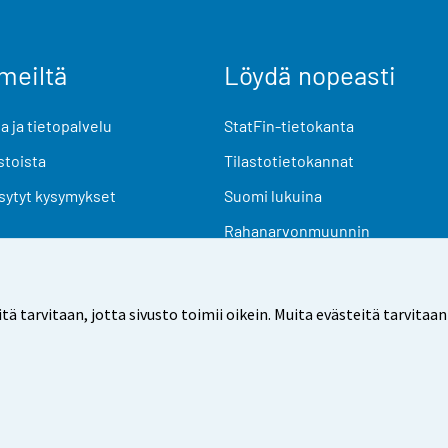
meiltä
Löydä nopeasti
 ja tietopalvelu
StatFin-tietokanta
stoista
Tilastotietokannat
sytyt kysymykset
Suomi lukuina
Rahanarvonmuunnin
Tulevat julkaisut
Tutkimusaineistot
arvitaan, jotta sivusto toimii oikein. Muita evästeitä tarvitaan
Käyttöehdot
Tietosuoja
Saavutettavuus
Tietoa sivu