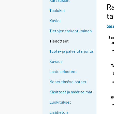
Katsaukset
Ra
Taulukot
t
Kuviot
201
Tietojen tarkentuminen
ta
Tiedotteet
J
Tuote- ja palvelutarjonta
Kuvaus
T
Laatuselosteet
Menetelmäselosteet
Käsitteet ja määritelmät
K
Luokitukset
Lisätietoja