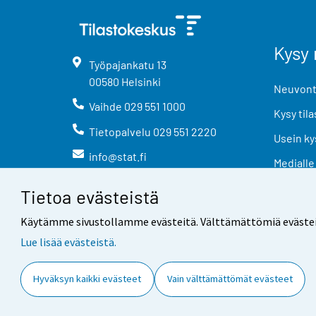
Kysy 
Työpajankatu
13
00580
Helsinki
Neuvonta
Vaihde
029 551 1000
Kysy tila
Tietopalvelu
029 551 2220
Usein ky
info@stat.fi
Medialle
Tietoa evästeistä
Käytämme sivustollamme evästeitä. Välttämättömiä evästeitä t
Lue lisää evästeistä.
Yhteystiedot
Palaute
Hyväksyn kaikki evästeet
Vain välttämättömät evästeet