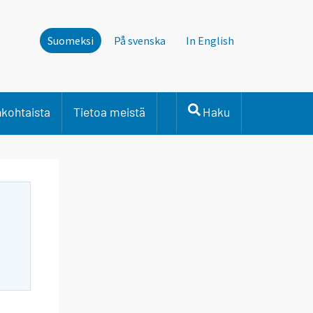
Suomeksi
På svenska
In English
nkohtaista
Tietoa meistä
Haku