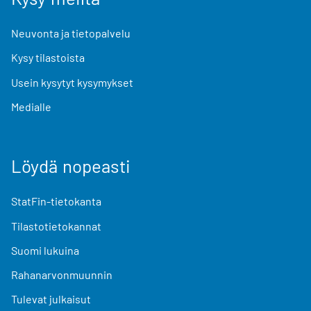
Neuvonta ja tietopalvelu
Kysy tilastoista
Usein kysytyt kysymykset
Medialle
Löydä nopeasti
StatFin-tietokanta
Tilastotietokannat
Suomi lukuina
Rahanarvonmuunnin
Tulevat julkaisut