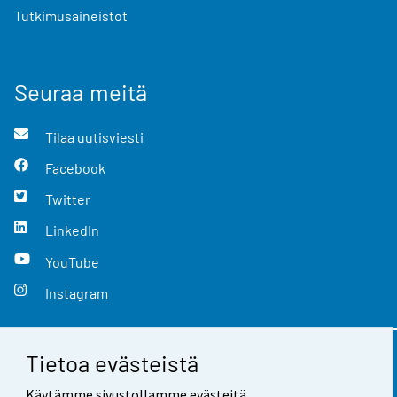
Tutkimusaineistot
Seuraa meitä
Tilaa uutisviesti
Facebook
Twitter
LinkedIn
YouTube
Instagram
Tietoa evästeistä
Yhteystiedot
Käytämme sivustollamme evästeitä.