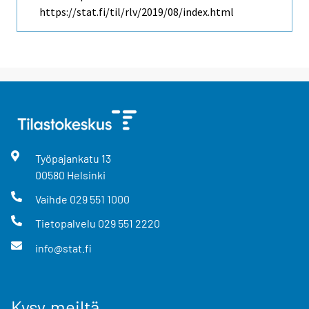
https://stat.fi/til/rlv/2019/08/index.html
Työpajankatu
13
00580
Helsinki
Vaihde
029 551 1000
Tietopalvelu
029 551 2220
info@stat.fi
Kysy meiltä