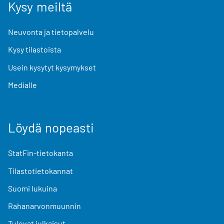
Kysy meiltä
Neuvonta ja tietopalvelu
Kysy tilastoista
Usein kysytyt kysymykset
Medialle
Löydä nopeasti
StatFin-tietokanta
Tilastotietokannat
Suomi lukuina
Rahanarvonmuunnin
Tulevat julkaisut