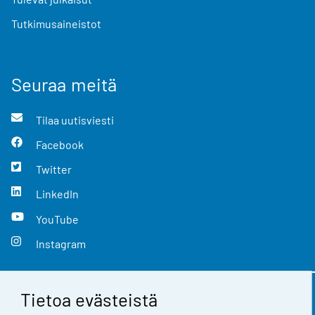
Tutkimusaineistot
Seuraa meitä
Tilaa uutisviesti
Facebook
Twitter
LinkedIn
YouTube
Instagram
Tietoa evästeistä
Yhteystiedot