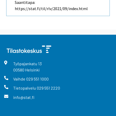
Saantitapa:
https://stat.fi/til/rlv/2021/09/index.html
Työpajankatu
13
00580
Helsinki
Vaihde
029 551 1000
Tietopalvelu
029 551 2220
info@stat.fi