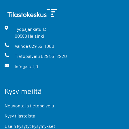
Työpajankatu
13
00580
Helsinki
Vaihde
029 551 1000
Tietopalvelu
029 551 2220
info@stat.fi
Kysy meiltä
Neuvonta ja tietopalvelu
Kysy tilastoista
Usein kysytyt kysymykset