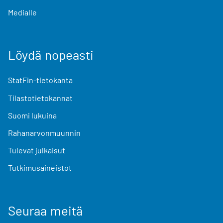
Medialle
Löydä nopeasti
StatFin-tietokanta
Tilastotietokannat
Suomi lukuina
Rahanarvonmuunnin
Tulevat julkaisut
Tutkimusaineistot
Seuraa meitä