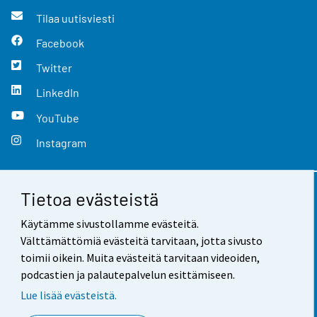
Tilaa uutisviesti
Facebook
Twitter
LinkedIn
YouTube
Instagram
Tietoa evästeistä
Yhteystiedot
Käytämme sivustollamme evästeitä.
Palaute
Välttämättömiä evästeitä tarvitaan, jotta sivusto
toimii oikein. Muita evästeitä tarvitaan videoiden,
Käyttöehdot
podcastien ja palautepalvelun esittämiseen.
Tietosuoja
Lue lisää evästeistä.
Saavutettavuus