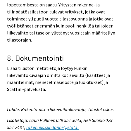
lopettamisesta on saatu. Yritysten rakenne- ja
tilinpäätöstilastoon tulevat yritykset, jotka ovat
toimineet yli puoli vuotta tilastovuonna ja jotka ovat
työllistäneet enemmän kuin puoli henkilöä tai joiden
liikevaihto tai tase on ylittänyt vuosittain määritellyn
tilastorajan.
8. Dokumentointi
Lisää tilaston metatietoja löytyy kunkin
liikevaihtokuvaajan omilta kotisivuilta (käsitteet ja
määritelmät, menetelmäseloste ja luokitukset) ja
Statfin -palvelusta.
Lähde: Rakentamisen liikevaihtokuvaaja, Tilastokeskus
Lisätietoja: Lauri Pullinen 029 551 3043, Heli Suonio 029
551 2481,
rakennus.suhdanne@stat.fi