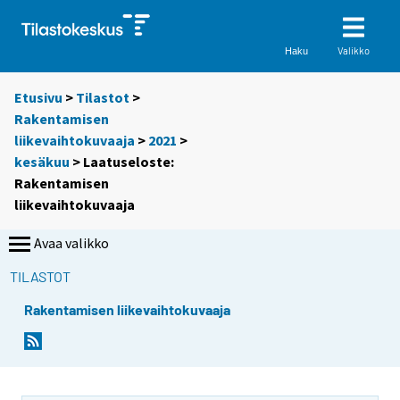
Valikko
Haku
Etusivu
>
Tilastot
>
Rakentamisen
liikevaihtokuvaaja
>
2021
>
kesäkuu
> Laatuseloste:
Rakentamisen
liikevaihtokuvaaja
Avaa valikko
TILASTOT
Rakentamisen liikevaihtokuvaaja
Y
Y
o
o
u
u