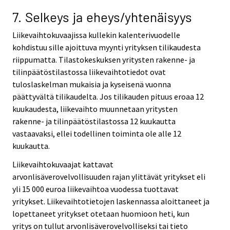
7. Selkeys ja eheys/yhtenäisyys
Liikevaihtokuvaajissa kullekin kalenterivuodelle
kohdistuu sille ajoittuva myynti yrityksen tilikaudesta
riippumatta. Tilastokeskuksen yritysten rakenne- ja
tilinpäätöstilastossa liikevaihtotiedot ovat
tuloslaskelman mukaisia ja kyseisenä vuonna
päättyvältä tilikaudelta. Jos tilikauden pituus eroaa 12
kuukaudesta, liikevaihto muunnetaan yritysten
rakenne- ja tilinpäätöstilastossa 12 kuukautta
vastaavaksi, ellei todellinen toiminta ole alle 12
kuukautta.
Liikevaihtokuvaajat kattavat
arvonlisäverovelvollisuuden rajan ylittävät yritykset eli
yli 15 000 euroa liikevaihtoa vuodessa tuottavat
yritykset. Liikevaihtotietojen laskennassa aloittaneet ja
lopettaneet yritykset otetaan huomioon heti, kun
yritys on tullut arvonlisäverovelvolliseksi tai tieto