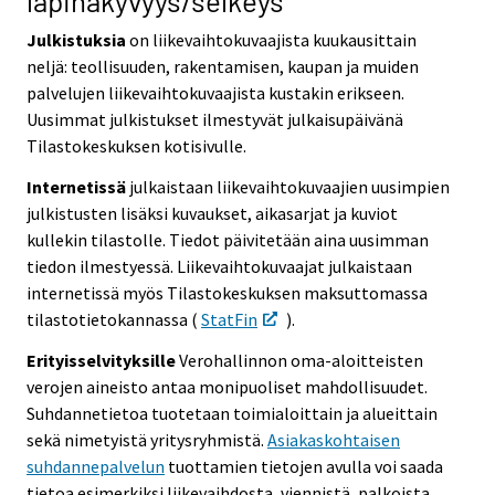
läpinäkyvyys/selkeys
Julkistuksia
on liikevaihtokuvaajista kuukausittain
neljä: teollisuuden, rakentamisen, kaupan ja muiden
palvelujen liikevaihtokuvaajista kustakin erikseen.
Uusimmat julkistukset ilmestyvät julkaisupäivänä
Tilastokeskuksen kotisivulle.
Internetissä
julkaistaan liikevaihtokuvaajien uusimpien
julkistusten lisäksi kuvaukset, aikasarjat ja kuviot
kullekin tilastolle. Tiedot päivitetään aina uusimman
tiedon ilmestyessä. Liikevaihtokuvaajat julkaistaan
internetissä myös Tilastokeskuksen maksuttomassa
tilastotietokannassa (
StatFin
).
Erityisselvityksille
Verohallinnon oma-aloitteisten
verojen aineisto antaa monipuoliset mahdollisuudet.
Suhdannetietoa tuotetaan toimialoittain ja alueittain
sekä nimetyistä yritysryhmistä.
Asiakaskohtaisen
suhdannepalvelun
tuottamien tietojen avulla voi saada
tietoa esimerkiksi liikevaihdosta, viennistä, palkoista