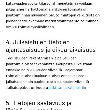
kattavuuden vuoksi tilastointimenetelmää voidaan
pitää lähes harhattomana. Yrityksen toimiala on
päätoiminnan mukainen. Sivutoimintojen vaikutusta on
pienennetty jakamalla merkittävimmät sivutoiminnot
omiksi toimialayksiköikseen.
4. Julkaistujen tietojen
ajantasaisuus ja oikea-aikaisuus
Teollisuuden, rakentamisen ja palveluiden
päätoimialoista sekä vähittäiskaupasta julkaistaan
ennakko noin kuukauden viiveellä. Laajemmat
toimialoittaiset kuukausittaiset ennakkotiedot
julkaistaan noin puolentoista kuukauden viiveellä.
Julkaisupäivät on koottu
julkistamiskalenteriin
.
5. Tietojen saatavuus ja