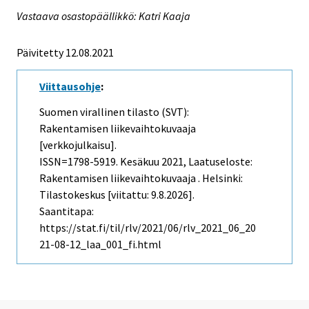
Vastaava osastopäällikkö: Katri Kaaja
Päivitetty 12.08.2021
Viittausohje
:
Suomen virallinen tilasto (SVT):
Rakentamisen liikevaihtokuvaaja
[verkkojulkaisu].
ISSN=1798-5919.
Kesäkuu
2021, Laatuseloste:
Rakentamisen liikevaihtokuvaaja . Helsinki:
Tilastokeskus [viitattu: 9.8.2026].
Saantitapa:
https://stat.fi/til/rlv/2021/06/rlv_2021_06_20
21-08-12_laa_001_fi.html