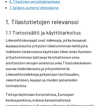
6. Tilastojen vertailukelpoisuus
e
e
7. Selkeys ja eheys/yhtenäisyys
r
r
v
v
i
i
1. Tilastotietojen relevanssi
c
c
e
e
1.1 Tietosisältö ja käyttötarkoitus
.
.
Liikevaihtokuvaajat ovat indeksejä, jotka kuvaavat
kuukausitasolla yritysten liiketoiminnan kehitystä.
Indeksien laskennassa käytetään lähes koko Suomen
yritystoiminnan kattavaa Verohallinnon oma-
aloitteisten verojen aineistoa sekä Tilastokeskuksen
suoraa tiedonkeruuta ja yritysrekisteriä.
Liikevaihtoindeksejä julkaistaan teollisuuden,
rakentamisen, kaupan ja muiden palveluiden
toimialoista.
Tietoja käytetään Eurostatissa, Euroopan
keskuspankissa, eräissä kansainvälisissä
organisaatioissa ja Suomen julkisessa hallinnossa sekä