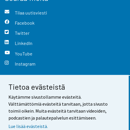
Tilaa uutisviesti
Facebook
Twitter
LinkedIn
YouTube
Instagram
Tietoa evästeistä
Yhteystiedot
Käytämme sivustollamme evästeitä.
Palaute
Välttämättömiä evästeitä tarvitaan, jotta sivusto
toimii oikein. Muita evästeitä tarvitaan videoiden,
Käyttöehdot
podcastien ja palautepalvelun esittämiseen.
Tietosuoja
Lue lisää evästeistä.