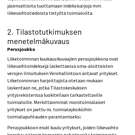
jäsenvaltioita tuottamaan indeksisarjoja mm.
liikevaihtotiedoista tietyiltä toimialoilta.
2. Tilastotutkimuksen
menetelmäkuvaus
Perusjoukko
Liiketoiminnan kuukausikuvaajien perusjoukkona ovat
liikevaihtoindeksejä laskettaessa oma-aloitteisten
verojen ilmoituksen Verohallintoon antavat yritykset.
Liiketoiminnan harjoittajista otetaan mukaan
laskentaan ne, jotka Tilastokeskuksen
yritysrekisterissä luokitellaan tarkasteltaville
toimialoille. Merkittävimmät monitoimialaiset
yritykset on jaettu ns. toimialayksiköihin
toimialapuhtauden parantamiseksi.
Perusjoukkoon eivät kuulu yritykset, joiden liikevaihto
koostuu pääosin konsernia palvelevasta toiminnasta,