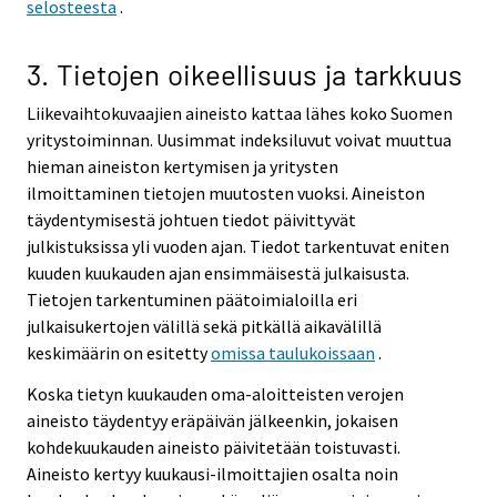
selosteesta
.
3. Tietojen oikeellisuus ja tarkkuus
Liikevaihtokuvaajien aineisto kattaa lähes koko Suomen
yritystoiminnan. Uusimmat indeksiluvut voivat muuttua
hieman aineiston kertymisen ja yritysten
ilmoittaminen tietojen muutosten vuoksi. Aineiston
täydentymisestä johtuen tiedot päivittyvät
julkistuksissa yli vuoden ajan. Tiedot tarkentuvat eniten
kuuden kuukauden ajan ensimmäisestä julkaisusta.
Tietojen tarkentuminen päätoimialoilla eri
julkaisukertojen välillä sekä pitkällä aikavälillä
keskimäärin on esitetty
omissa taulukoissaan
.
Koska tietyn kuukauden oma-aloitteisten verojen
aineisto täydentyy eräpäivän jälkeenkin, jokaisen
kohdekuukauden aineisto päivitetään toistuvasti.
Aineisto kertyy kuukausi-ilmoittajien osalta noin