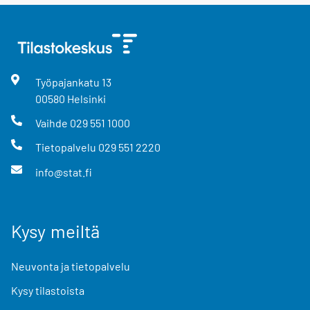
Työpajankatu
13
00580
Helsinki
Vaihde
029 551 1000
Tietopalvelu
029 551 2220
info@stat.fi
Kysy meiltä
Neuvonta ja tietopalvelu
Kysy tilastoista