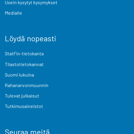
Usein kysytyt kysymykset
Medialle
Löydä nopeasti
StatFin-tietokanta
Tilastotietokannat
Suomi lukuina
Rahanarvonmuunnin
Tulevat julkaisut
Tutkimusaineistot
Seuraa meitä