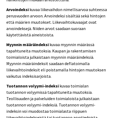
Arvoindeksi
kuvaa liikevaihdon nimellisarvoa suhteessa
perusvuoden arvoon. Arvoindeksi sisältää sekä hintojen
että määrien muutokset. Liikevaihtokuvaajat ovat
arvoindeksejä. Niiden arvot saadaan suoraan
käytettävistä aineistoista.
Myynnin määräindeksi
kuvaa myynnin määrässä
tapahtuneita muutoksia. Kaupan ja rakentamisen
toimialoista julkaistaan myynnin määräindeksiä.
Myynnin määräindeksit saadaan deflatoimalla
liikevaihtoindeksit eli poistamalla hintojen muutoksen
vaikutus indeksisarjoista.
Tuotannon volyymi-indeksi
kuvaa toimialan
tuotannon volyymissä tapahtuneita muutoksia.
Teollisuuden ja palveluiden toimialoista julkaistaan
tuotannon volyymi-indeksiä. Tuotannon volyymi-
indeksin voi muodostaa toimialasta riippuen
liikevaihtoindekseistä tai tuotannon arvotiedoista