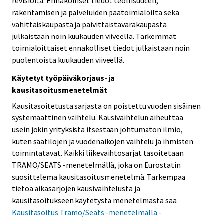
revisioita. Ennakolliset tiedot teollisuuden,
rakentamisen ja palveluiden päätoimialoilta sekä
vähittäiskaupasta ja päivittäistavarakaupasta
julkaistaan noin kuukauden viiveellä. Tarkemmat
toimialoittaiset ennakolliset tiedot julkaistaan noin
puolentoista kuukauden viiveellä.
Käytetyt työpäiväkorjaus- ja
kausitasoitusmenetelmät
Kausitasoitetusta sarjasta on poistettu vuoden sisäinen
systemaattinen vaihtelu. Kausivaihtelun aiheuttaa
usein jokin yrityksistä itsestään johtumaton ilmiö,
kuten säätilojen ja vuodenaikojen vaihtelu ja ihmisten
toimintatavat. Kaikki liikevaihtosarjat tasoitetaan
TRAMO/SEATS -menetelmällä, joka on Eurostatin
suosittelema kausitasoitusmenetelmä. Tarkempaa
tietoa aikasarjojen kausivaihtelusta ja
kausitasoitukseen käytetystä menetelmästä saa
Kausitasoitus Tramo/Seats -menetelmällä -