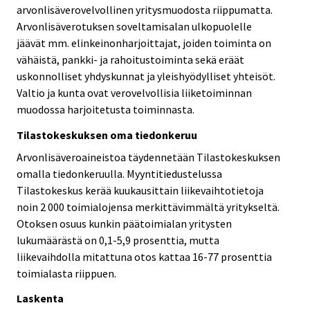
arvonlisäverovelvollinen yritysmuodosta riippumatta.
Arvonlisäverotuksen soveltamisalan ulkopuolelle
jäävät mm. elinkeinonharjoittajat, joiden toiminta on
vähäistä, pankki- ja rahoitustoiminta sekä eräät
uskonnolliset yhdyskunnat ja yleishyödylliset yhteisöt.
Valtio ja kunta ovat verovelvollisia liiketoiminnan
muodossa harjoitetusta toiminnasta.
Tilastokeskuksen oma tiedonkeruu
Arvonlisäveroaineistoa täydennetään Tilastokeskuksen
omalla tiedonkeruulla. Myyntitiedustelussa
Tilastokeskus kerää kuukausittain liikevaihtotietoja
noin 2 000 toimialojensa merkittävimmältä yritykseltä.
Otoksen osuus kunkin päätoimialan yritysten
lukumäärästä on 0,1-5,9 prosenttia, mutta
liikevaihdolla mitattuna otos kattaa 16-77 prosenttia
toimialasta riippuen.
Laskenta