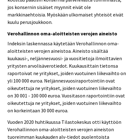
jos konsernin sisäiset myynnit eivät ole
markkinaehtoisia. Myöskään ulkomaiset yhteisöt eivät
kuulu perusjoukkoon.
Verohallinnon oma-aloitteisten verojen aineisto
Indeksin laskennassa käytetään Verohallinnon oma-
aloitteisten verojen aineistoa. Aineisto sisältää
kuukausi-, neljännesvuosi- ja vuositietoja ilmoittavien
yritysten arvolisäverotiedot. Kuukausittain tietonsa
raportoivat ne yritykset, joiden vuotuinen liikevaihto on
yli 100 000 euroa. Neljännesvuosiraportointiin ovat
oikeutettuja ne yritykset, joiden vuotuinen liikevaihto
on 30 001 - 100 000 euroa. Vuositason raportointiin ovat
oikeutettuja ne yritykset, joiden vuotuinen liikevaihto
on korkeintaan 30 000 euroa.
Vuoden 2020 huhtikuussa Tilastokeskus otti käyttöön
Verohallinnon oma-aloitteisten verojen aineiston
tuoreimman kuukauden alv-tiedot puolentoista