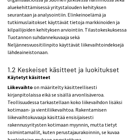
aluekehittämisessä yritystalouden kehityksen
seurantaan ja analysointiin. Elinkeinoelämä ja
tutkimuslaitokset käyttävät tietoja markkinoiden ja
kilpailijoiden kehityksen arviointiin. Tilastokeskuksessa
Tuotannon suhdannekuvaaja sekä
Neljännesvuositilinpito käyttävät liikevaihtoindeksejä
lähdeaineistonaan.
1.2 Keskeiset käsitteet ja luokitukset
Käytetyt käsitteet
Liikevaihto
on määritelty käsitteellisesti
kirjanpitolaissa eikä se sisällä arvonlisäveroa.
Teollisuudessa tarkastellaan koko liikevaihdon lisäksi
kotimaan- ja vientiliikevaihtoa. Rakentamisen
liikevaihtokuvaaja käsittää ensisijaisesti
rakennusyritysten kotimaan myynnin, mutta tietyt
toimintamallit, kuten perustajaurakoinnin, se kuvaa
hankintojen mukaan arvostettuna.