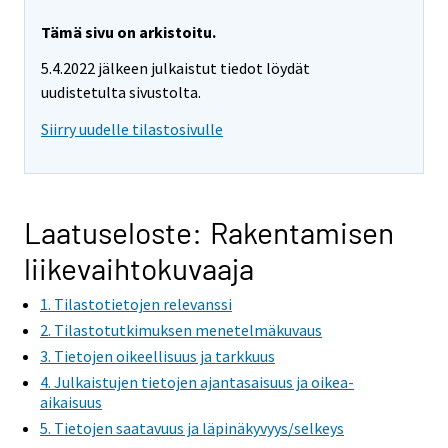
a
a
r
r
Tämä sivu on arkistoitu.
e
e
5.4.2022 jälkeen julkaistut tiedot löydät
m
m
uudistetulta sivustolta.
o
o
v
v
Siirry uudelle tilastosivulle
i
i
n
n
g
g
t
t
Laatuseloste: Rakentamisen
o
o
liikevaihtokuvaaja
a
a
n
n
1. Tilastotietojen relevanssi
o
o
2. Tilastotutkimuksen menetelmäkuvaus
t
t
3. Tietojen oikeellisuus ja tarkkuus
h
h
4. Julkaistujen tietojen ajantasaisuus ja oikea-
e
e
aikaisuus
r
r
5. Tietojen saatavuus ja läpinäkyvyys/selkeys
s
s