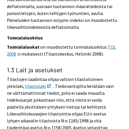
deflatoimalla, suoraan tuotannon määrätiedoista tai
panostietojen, kuten tehtyjen työtuntien, avulla.
Palveluiden tuotannon volyymi-indeksi on muodostettu
liikevaihtoindekseistä deflatoimalla.
Toimialaluokitus
Toimialaluokat
on muodostettu toimialaluokitus
TOL
2008
:n mukaisesti (Tilastokeskus, Helsinki 2008).
1.3 Lait ja asetukset
Tilastojen laadintaa ohjaa valtion tilastotoimen
yleislaki,
tilastolaki
. Tiedonantajilta kerätään vain
ne välttämättömät tiedot, joita ei saada muualta.
Indeksisarjat julkaistaan niin, että niistä ei voida
päätellä yksittäisen yrityksen tietoja tai kehitystä.
Liikevaihtokuvaajien tilastointia ohjaa EU:n asetus
lyhyen aikavälin tilastoista N:o 1165/1998 ja sitä
täydentävä asetus N:o 1158/2005. Asetus velvoittaa