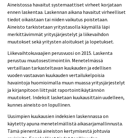
Aineistossa havaitut systemaattiset virheet korjataan
ennen laskentaa. Laskennan aikana havaitut virheelliset
tiedot oikaistaan tai niiden vaikutus poistetaan.
Aineisto tarkistetaan yritystasolla käymällä läpi
merkittävimmät yritysjärjestelyt ja liikevaihdon
muutokset sekä yritysten aloitukset ja lopetukset.
Liikevaihtokuvaajien perusvuosi on 2015. Laskenta
perustuu muutosestimointiin. Menetelmässä
vertaillaan tarkasteltavan kuukauden ja edellisen
vuoden vastaavan kuukauden vertailukelpoisia
havaintoja huomioimalla muun muassa yritysjärjestelyt
ja kirjanpitoon liittyvät raportointikäytännön
muutokset. Indeksit lasketaan kuukausittain uudelleen,
kunnes aineisto on lopullinen.
Uusimpien kuukausien indeksien laskennassa on
käytetty apuna menetelmällistä aikasarjamallinnusta.
Tämä pienentää aineiston kertymisestä johtuvia