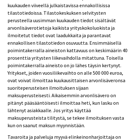
kuukauden viiveellä julkaistavissa ennakollisissa
tilastotiedoissa. Tilastokeskuksen selvitysten
perusteella uusimman kuukauden tiedot sisältävät
arvonlisäverotietoja kaikista yrityskokoluokista ja
ilmoitetut tiedot ovat laadukkaita ja parantavat
ennakollisen tilastotiedon osuvuutta. Ensimmäisellä
poimintakerralla aineiston kattavuus on keskimäärin 40
prosenttia yritysten liikevaihdolla mitattuna. Toisella
poimintakerralla aineisto on jo lähes täysin kertynyt.
Yritykset, joiden vuosiliikevaihto on alle 500 000 euroa,
ovat voivat ilmoittaa kuukausittaisen arvonlisäveronsa
suoriteperusteisen ilmoituksen sijaan
maksuperusteisesti. Aikaisemmin arvonlisävero on
pitänyt pääsääntöisesti ilmoittaa heti, kun lasku on
lähtenyt asiakkaalle. Jos yritys käyttää
maksuperusteista tilitystä, se tekee ilmoituksen vasta
kun on saanut maksun myynnistään.
Tavaroita ja palveluja myyvä elinkeinonharjoittaja on