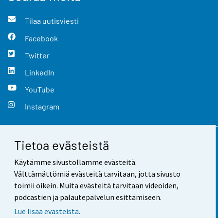
Tilaa uutisviesti
Facebook
Twitter
LinkedIn
YouTube
Instagram
Tietoa evästeistä
Yhteystiedot
Käytämme sivustollamme evästeitä.
Palaute
Välttämättömiä evästeitä tarvitaan, jotta sivusto
toimii oikein. Muita evästeitä tarvitaan videoiden,
Käyttöehdot
podcastien ja palautepalvelun esittämiseen.
Tietosuoja
Lue lisää evästeistä.