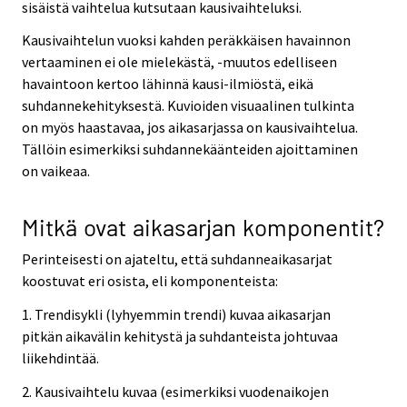
sisäistä vaihtelua kutsutaan kausivaihteluksi.
Kausivaihtelun vuoksi kahden peräkkäisen havainnon
vertaaminen ei ole mielekästä, -muutos edelliseen
havaintoon kertoo lähinnä kausi-ilmiöstä, eikä
suhdannekehityksestä. Kuvioiden visuaalinen tulkinta
on myös haastavaa, jos aikasarjassa on kausivaihtelua.
Tällöin esimerkiksi suhdannekäänteiden ajoittaminen
on vaikeaa.
Mitkä ovat aikasarjan komponentit?
Perinteisesti on ajateltu, että suhdanneaikasarjat
koostuvat eri osista, eli komponenteista:
1. Trendisykli (lyhyemmin trendi) kuvaa aikasarjan
pitkän aikavälin kehitystä ja suhdanteista johtuvaa
liikehdintää.
2. Kausivaihtelu kuvaa (esimerkiksi vuodenaikojen