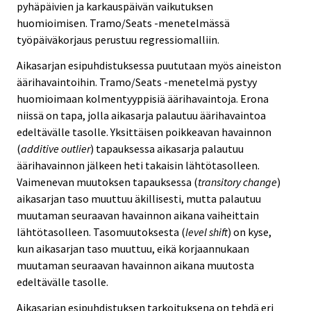
pyhäpäivien ja karkauspäivän vaikutuksen
huomioimisen. Tramo/Seats -menetelmässä
työpäiväkorjaus perustuu regressiomalliin.
Aikasarjan esipuhdistuksessa puututaan myös aineiston
äärihavaintoihin. Tramo/Seats -menetelmä pystyy
huomioimaan kolmentyyppisiä äärihavaintoja. Erona
niissä on tapa, jolla aikasarja palautuu äärihavaintoa
edeltävälle tasolle. Yksittäisen poikkeavan havainnon
(
additive outlier
) tapauksessa aikasarja palautuu
äärihavainnon jälkeen heti takaisin lähtötasolleen.
Vaimenevan muutoksen tapauksessa (
transitory change
)
aikasarjan taso muuttuu äkillisesti, mutta palautuu
muutaman seuraavan havainnon aikana vaiheittain
lähtötasolleen. Tasomuutoksesta (
level shift
) on kyse,
kun aikasarjan taso muuttuu, eikä korjaannukaan
muutaman seuraavan havainnon aikana muutosta
edeltävälle tasolle.
Aikasarjan esipuhdistuksen tarkoituksena on tehdä eri