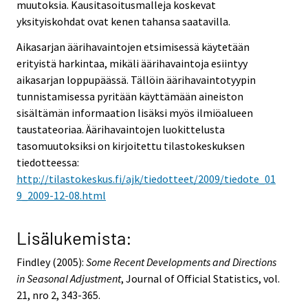
muutoksia. Kausitasoitusmalleja koskevat
yksityiskohdat ovat kenen tahansa saatavilla.
Aikasarjan äärihavaintojen etsimisessä käytetään
erityistä harkintaa, mikäli äärihavaintoja esiintyy
aikasarjan loppupäässä. Tällöin äärihavaintotyypin
tunnistamisessa pyritään käyttämään aineiston
sisältämän informaation lisäksi myös ilmiöalueen
taustateoriaa. Äärihavaintojen luokittelusta
tasomuutoksiksi on kirjoitettu tilastokeskuksen
tiedotteessa:
http://tilastokeskus.fi/ajk/tiedotteet/2009/tiedote_01
9_2009-12-08.html
Lisälukemista:
Findley (2005):
Some Recent Developments and Directions
in Seasonal Adjustment
, Journal of Official Statistics, vol.
21, nro 2, 343-365.