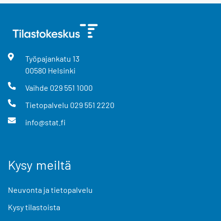
Työpajankatu
13
00580
Helsinki
Vaihde
029 551 1000
Tietopalvelu
029 551 2220
info@stat.fi
Kysy meiltä
Neuvonta ja tietopalvelu
Kysy tilastoista