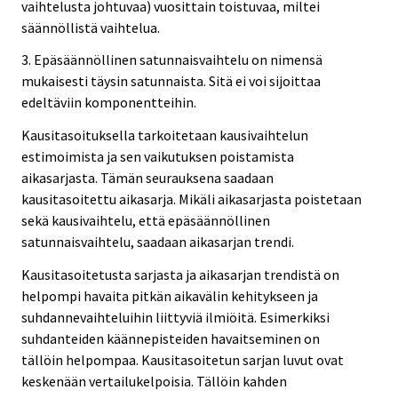
vaihtelusta johtuvaa) vuosittain toistuvaa, miltei
säännöllistä vaihtelua.
3. Epäsäännöllinen satunnaisvaihtelu on nimensä
mukaisesti täysin satunnaista. Sitä ei voi sijoittaa
edeltäviin komponentteihin.
Kausitasoituksella tarkoitetaan kausivaihtelun
estimoimista ja sen vaikutuksen poistamista
aikasarjasta. Tämän seurauksena saadaan
kausitasoitettu aikasarja. Mikäli aikasarjasta poistetaan
sekä kausivaihtelu, että epäsäännöllinen
satunnaisvaihtelu, saadaan aikasarjan trendi.
Kausitasoitetusta sarjasta ja aikasarjan trendistä on
helpompi havaita pitkän aikavälin kehitykseen ja
suhdannevaihteluihin liittyviä ilmiöitä. Esimerkiksi
suhdanteiden käännepisteiden havaitseminen on
tällöin helpompaa. Kausitasoitetun sarjan luvut ovat
keskenään vertailukelpoisia. Tällöin kahden