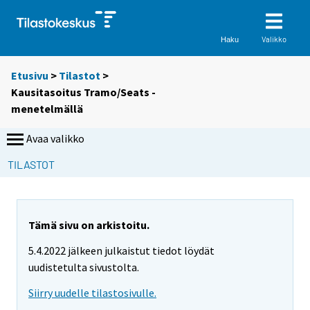
Valikko
Haku
Etusivu
>
Tilastot
>
Kausitasoitus Tramo/Seats -
menetelmällä
Avaa valikko
TILASTOT
Tämä sivu on arkistoitu.
5.4.2022 jälkeen julkaistut tiedot löydät
uudistetulta sivustolta.
Siirry uudelle tilastosivulle.