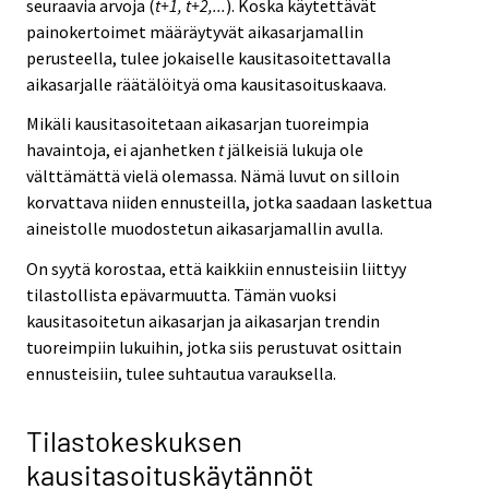
seuraavia arvoja (
t+1, t+2,...
). Koska käytettävät
painokertoimet määräytyvät aikasarjamallin
perusteella, tulee jokaiselle kausitasoitettavalla
aikasarjalle räätälöityä oma kausitasoituskaava.
Mikäli kausitasoitetaan aikasarjan tuoreimpia
havaintoja, ei ajanhetken
t
jälkeisiä lukuja ole
välttämättä vielä olemassa. Nämä luvut on silloin
korvattava niiden ennusteilla, jotka saadaan laskettua
aineistolle muodostetun aikasarjamallin avulla.
On syytä korostaa, että kaikkiin ennusteisiin liittyy
tilastollista epävarmuutta. Tämän vuoksi
kausitasoitetun aikasarjan ja aikasarjan trendin
tuoreimpiin lukuihin, jotka siis perustuvat osittain
ennusteisiin, tulee suhtautua varauksella.
Tilastokeskuksen
kausitasoituskäytännöt