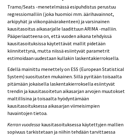
Tramo/Seats -menetelmässä esipuhdistus perustuu
regressiomalliin (joka huomioi mm. äärihavainnot,
arkipyhät ja viikonpäivärakenteen) ja varsinainen
kausitasoitus aikasarjalle laadittuun ARIMA -malliin.
Pääperiaatteena on, että vuoden aikana tehdyissä
kausitasoituksissa käytettävät mallit pidetään
kiinnitettynä, mutta niissä esiintyvät parametrit
estimoidaan uudestaan kullakin laskentakierroksella.
Edellä mainittu menettely on ESS (European Statistical
System) suositusten mukainen. Sillä pyritään toisaalta
pitämään jokaisella laskentakierroksella esiintyvät
trendin ja kausitasoitetun aikasarjan arvojen muutokset
maltillisina ja toisaalta hyödyntämään
kausitasoituksessa aikasarjan viimeisimpien
havaintojen tietoa.
Kerran vuodessa
kausitasoituksessa käytettyjen mallien
sopivuus tarkistetaan ja niihin tehdään tarvittaessa