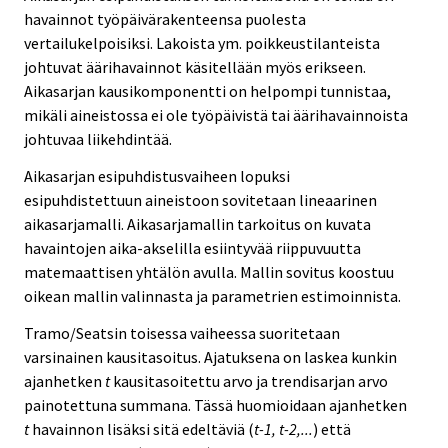
havainnot työpäivärakenteensa puolesta
vertailukelpoisiksi. Lakoista ym. poikkeustilanteista
johtuvat äärihavainnot käsitellään myös erikseen.
Aikasarjan kausikomponentti on helpompi tunnistaa,
mikäli aineistossa ei ole työpäivistä tai äärihavainnoista
johtuvaa liikehdintää.
Aikasarjan esipuhdistusvaiheen lopuksi
esipuhdistettuun aineistoon sovitetaan lineaarinen
aikasarjamalli. Aikasarjamallin tarkoitus on kuvata
havaintojen aika-akselilla esiintyvää riippuvuutta
matemaattisen yhtälön avulla. Mallin sovitus koostuu
oikean mallin valinnasta ja parametrien estimoinnista.
Tramo/Seatsin toisessa vaiheessa suoritetaan
varsinainen kausitasoitus. Ajatuksena on laskea kunkin
ajanhetken
t
kausitasoitettu arvo ja trendisarjan arvo
painotettuna summana. Tässä huomioidaan ajanhetken
t
havainnon lisäksi sitä edeltäviä (
t-1, t-2,...
) että