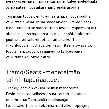
peräkkäisen havainnon vertaaminen tulee mielekkääksi.
Sama pätee myös aikasarjan trendin arvoille.
Toisinaan työpäivien lukumäärä havaintoperiodilla
vaikuttaa aikasarjan saamaan arvoon. Tramo/Seats -
menetelmällä on mahdollisuus laskea työpäiväkorjattu
aikasarja, jossa havainnot ovat viikonpäivärakeensa
puolesta vertailukelpoisia. Tämä tarkoittaa
viikonloppujen, pyhäpäivien (esim. itsenäisyyspäivä,
loppiainen, vappu, pääsiäinen) ja karkauspäivän
vaikutuksen huomioimista.
Tramo/Seats -menetelmän
toimintaperiaatteet
Tramo/Seats on kaksivaiheinen menetelmä.
Ensimmäisessä vaiheessa suoritetaan aikasarjan
esipuhdistus. Tämä sisältää aikasarjan
työpäiväkorjauksen tekemisen, eli viikonloppujen,