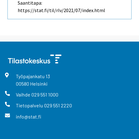
Saantitapa:
https://stat.fi/til/rlv/2021/07/index.html
Työpajankatu
13
00580
Helsinki
Vaihde
029 551 1000
Tietopalvelu
029 551 2220
info@stat.fi