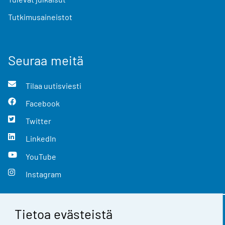
Tutkimusaineistot
Seuraa meitä
Tilaa uutisviesti
Facebook
Twitter
LinkedIn
YouTube
Instagram
Tietoa evästeistä
Yhteystiedot