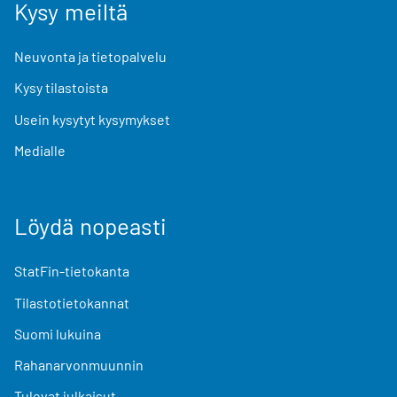
Kysy meiltä
Neuvonta ja tietopalvelu
Kysy tilastoista
Usein kysytyt kysymykset
Medialle
Löydä nopeasti
StatFin-tietokanta
Tilastotietokannat
Suomi lukuina
Rahanarvonmuunnin
Tulevat julkaisut