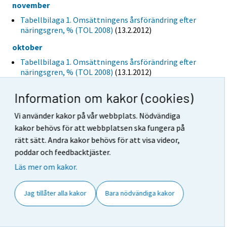
november
Tabellbilaga 1. Omsättningens årsförändring efter
näringsgren, % (TOL 2008)
(13.2.2012)
oktober
Tabellbilaga 1. Omsättningens årsförändring efter
näringsgren, % (TOL 2008)
(13.1.2012)
september
Information om kakor (cookies)
Tabellbilaga 1. Omsättningens årsförändring efter
näringsgren, % (TOL 2008)
(14.12.2011)
Vi använder kakor på vår webbplats. Nödvändiga
kakor behövs för att webbplatsen ska fungera på
augusti
rätt sätt. Andra kakor behövs för att visa videor,
Tabellbilaga 1. Omsättningens årsförändring efter
poddar och feedbacktjäster.
näringsgren, % (TOL 2008)
(14.11.2011)
Läs mer om kakor.
juli
Tabellbilaga 1. Omsättningens årsförändring efter
Jag tillåter alla kakor
Bara nödvändiga kakor
näringsgren, % (TOL 2008)
(14.10.2011)
juni