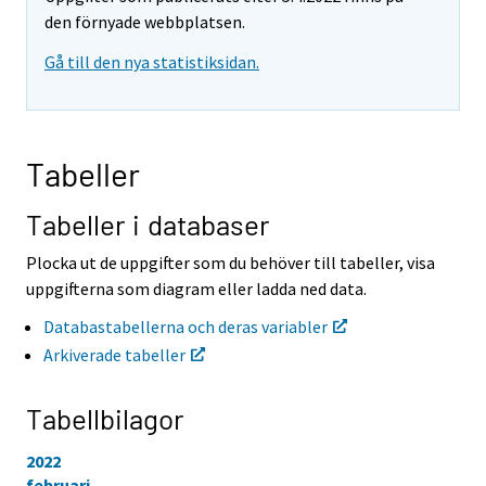
r
r
den förnyade webbplatsen.
t
t
Gå till den nya statistiksidan.
i
i
l
l
l
l
e
e
n
n
Tabeller
a
a
n
n
n
n
Tabeller i databaser
a
a
n
n
Plocka ut de uppgifter som du behöver till tabeller, visa
t
t
uppgifterna som diagram eller ladda ned data.
j
j
Ã
Ã
Databastabellerna och deras variabler
¤
¤
Arkiverade tabeller
n
n
s
s
t
t
Tabellbilagor
.
.
2022
februari