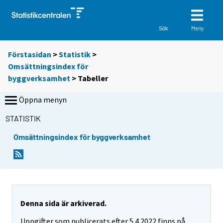
Meny
Sök
Förstasidan
>
Statistik
>
Omsättningsindex för
byggverksamhet
> Tabeller
Öppna menyn
STATISTIK
Omsättningsindex för byggverksamhet
D
D
u
u
f
f
l
l
y
y
t
t
Denna sida är arkiverad.
t
t
Uppgifter som publicerats efter 5.4.2022 finns på
a
a