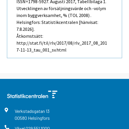
ISSN=1798-5927.
Augusti
2017, Tabellbilaga 1.
Utvecklingen av försäljningsvärde och -volym
inom byggverksamhet, % (TOL 2008) .
Helsingfors: Statistikcentralen [hänvisat:
7.8.2026].
Åtkomstsätt:
http://stat.fi/til/rlv/2017/08/rlv_2017_08_201
7-11-13_tau_001_sv.html
Verkstadsgatan
13
00580
Helsingfors
Växel
029 551 1000