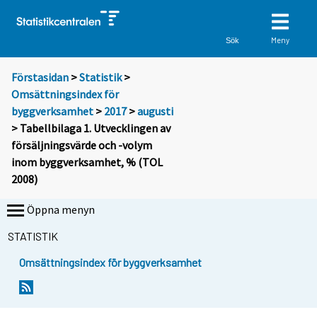
Meny
Sök
Förstasidan
>
Statistik
>
Omsättningsindex för
byggverksamhet
>
2017
>
augusti
> Tabellbilaga 1. Utvecklingen av
försäljningsvärde och -volym
inom byggverksamhet, % (TOL
2008)
Öppna menyn
STATISTIK
Omsättningsindex för byggverksamhet