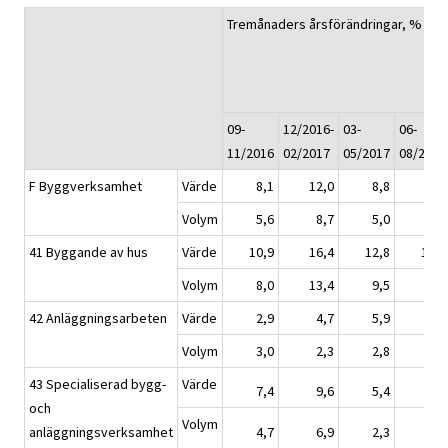
1)
Tremånaders årsförändringar, %
09-
12/2016-
03-
06-
11/2016
02/2017
05/2017
08/2017
F Byggverksamhet
Värde
8,1
12,0
8,8
8,3
Volym
5,6
8,7
5,0
4,9
41 Byggande av hus
Värde
10,9
16,4
12,8
11,4
Volym
8,0
13,4
9,5
7,8
42 Anläggningsarbeten
Värde
2,9
4,7
5,9
0,6
Volym
3,0
2,3
2,8
-1,1
43 Specialiserad bygg-
Värde
7,4
9,6
5,4
8,3
och
Volym
anläggningsverksamhet
4,7
6,9
2,3
4,7