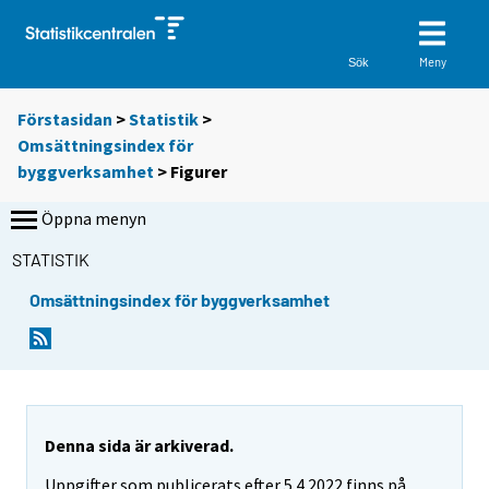
Meny
Sök
Förstasidan
>
Statistik
>
Omsättningsindex för
byggverksamhet
> Figurer
Öppna menyn
STATISTIK
Omsättningsindex för byggverksamhet
Denna sida är arkiverad.
Uppgifter som publicerats efter 5.4.2022 finns på