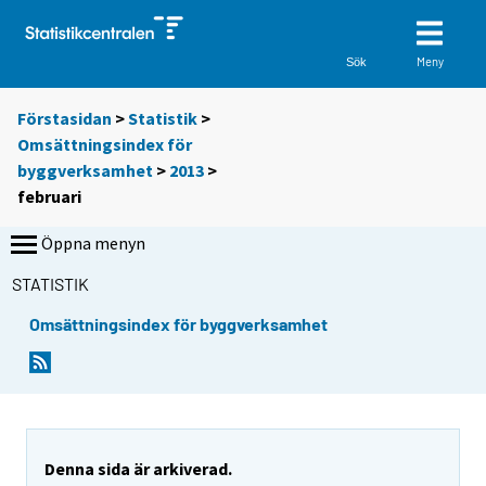
Meny
Sök
Förstasidan
>
Statistik
>
Omsättningsindex för
byggverksamhet
>
2013
>
februari
Öppna menyn
STATISTIK
Omsättningsindex för byggverksamhet
Denna sida är arkiverad.