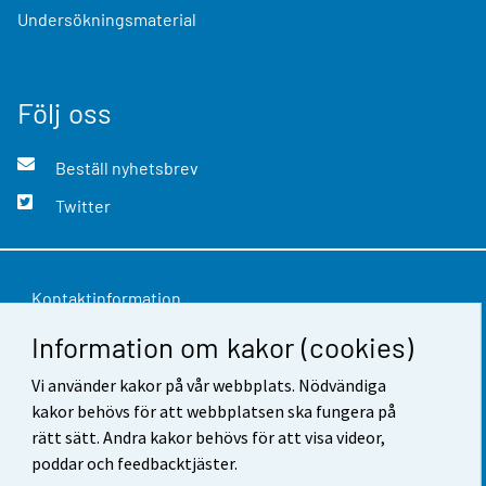
Undersökningsmaterial
Följ oss
Beställ nyhetsbrev
Twitter
Kontaktinformation
Information om kakor (cookies)
Respons
Vi använder kakor på vår webbplats. Nödvändiga
Användarvillkor
kakor behövs för att webbplatsen ska fungera på
Dataskydd
rätt sätt. Andra kakor behövs för att visa videor,
poddar och feedbacktjäster.
Tillgänglighet