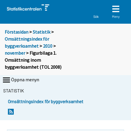
Meny
Sök
Förstasidan
>
Statistik
>
Omsättningsindex för
byggverksamhet
>
2010
>
november
> Figurbilaga 1.
Omsättning inom
byggverksamhet (TOL 2008)
Öppna menyn
STATISTIK
Omsättningsindex för byggverksamhet