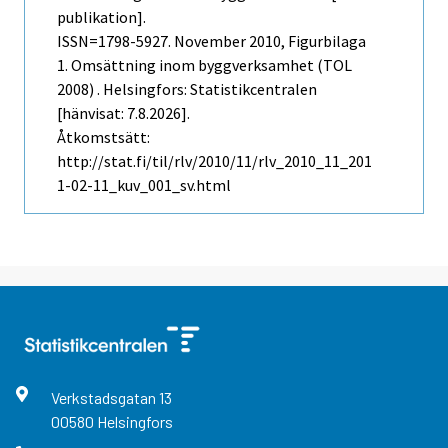
publikation].
ISSN=1798-5927.
November
2010, Figurbilaga
1. Omsättning inom byggverksamhet (TOL
2008) . Helsingfors: Statistikcentralen
[hänvisat: 7.8.2026].
Åtkomstsätt:
http://stat.fi/til/rlv/2010/11/rlv_2010_11_201
1-02-11_kuv_001_sv.html
Verkstadsgatan
13
00580
Helsingfors