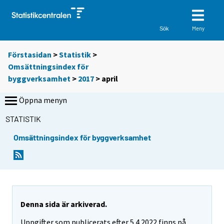
Meny
Sök
Förstasidan
>
Statistik
>
Omsättningsindex för
byggverksamhet
>
2017
>
april
Öppna menyn
STATISTIK
Omsättningsindex för byggverksamhet
Denna sida är arkiverad.
Uppgifter som publicerats efter 5.4.2022 finns på