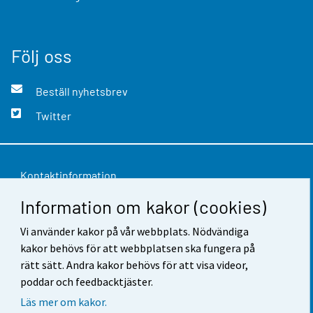
Följ oss
Beställ nyhetsbrev
Twitter
Kontaktinformation
Information om kakor (cookies)
Respons
Vi använder kakor på vår webbplats. Nödvändiga
Användarvillkor
kakor behövs för att webbplatsen ska fungera på
Dataskydd
rätt sätt. Andra kakor behövs för att visa videor,
poddar och feedbacktjäster.
Tillgänglighet
Läs mer om kakor.