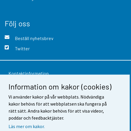
Följ oss
Beställ nyhetsbrev
Twitter
Kontaktinformation
Information om kakor (cookies)
Respons
Vi använder kakor på vår webbplats. Nödvändiga
Användarvillkor
kakor behövs för att webbplatsen ska fungera på
Dataskydd
rätt sätt. Andra kakor behövs för att visa videor,
poddar och feedbacktjäster.
Tillgänglighet
Läs mer om kakor.