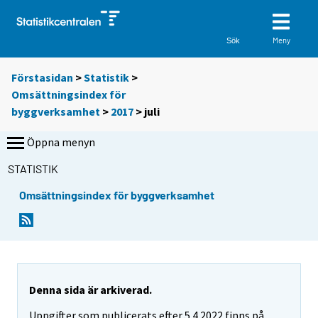
Meny
Sök
Förstasidan
>
Statistik
>
Omsättningsindex för
byggverksamhet
>
2017
>
juli
Öppna menyn
STATISTIK
Omsättningsindex för byggverksamhet
Denna sida är arkiverad.
Uppgifter som publicerats efter 5.4.2022 finns på