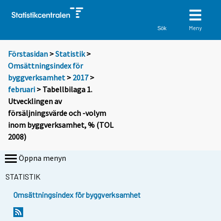
Meny
Sök
Förstasidan
>
Statistik
>
Omsättningsindex för
byggverksamhet
>
2017
>
februari
> Tabellbilaga 1.
Utvecklingen av
försäljningsvärde och -volym
inom byggverksamhet, % (TOL
2008)
Öppna menyn
STATISTIK
Omsättningsindex för byggverksamhet