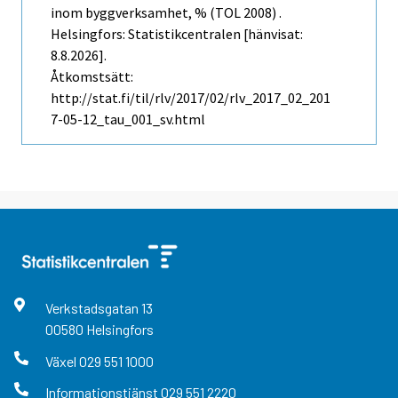
inom byggverksamhet, % (TOL 2008) .
Helsingfors: Statistikcentralen [hänvisat:
8.8.2026].
Åtkomstsätt:
http://stat.fi/til/rlv/2017/02/rlv_2017_02_201
7-05-12_tau_001_sv.html
Verkstadsgatan
13
00580
Helsingfors
Växel
029 551 1000
Informationstjänst
029 551 2220