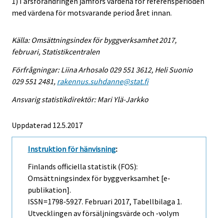
1) I årsförändringen jämförs värdena för referensperioden
med värdena för motsvarande period året innan.
Källa: Omsättningsindex för byggverksamhet 2017,
februari, Statistikcentralen
Förfrågningar: Liina Arhosalo 029 551 3612, Heli Suonio
029 551 2481,
rakennus.suhdanne@stat.fi
Ansvarig statistikdirektör: Mari Ylä-Jarkko
Uppdaterad 12.5.2017
Instruktion för hänvisning
:
Finlands officiella statistik (FOS):
Omsättningsindex för byggverksamhet [e-
publikation].
ISSN=1798-5927.
Februari
2017, Tabellbilaga 1.
Utvecklingen av försäljningsvärde och -volym