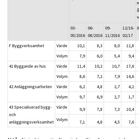
å
03-
06-
09-
12/16-
0
05/2016
08/2016
11/2016
02/17
F Byggverksamhet
Värde
10,1
8,3
8,0
12,8
Volym
7,9
6,0
5,4
9,4
41 Byggande av hus
Värde
11,4
10,2
10,7
17,6
Volym
8,6
7,2
7,9
14,6
42 Anläggningsarbeten
Värde
6,2
4,8
2,7
4,2
Volym
9,7
6,9
2,7
1,7
43 Specialiserad bygg-
Värde
9,9
7,8
7,3
10,4
och
Volym
anläggningsverksamhet
7,1
4,8
4,5
7,6