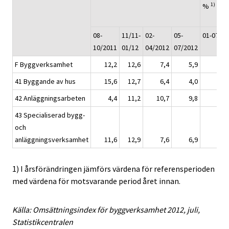
1)
%
08-
11/11-
02-
05-
01-07/20
10/2011
01/12
04/2012
07/2012
F Byggverksamhet
12,2
12,6
7,4
5,9
41 Byggande av hus
15,6
12,7
6,4
4,0
42 Anläggningsarbeten
4,4
11,2
10,7
9,8
43 Specialiserad bygg-
och
anläggningsverksamhet
11,6
12,9
7,6
6,9
1) I årsförändringen jämförs värdena för referensperioden
med värdena för motsvarande period året innan.
Källa: Omsättningsindex för byggverksamhet 2012, juli,
Statistikcentralen