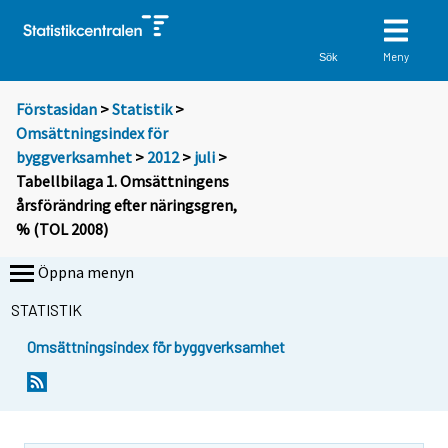
Meny
Sök
Förstasidan
>
Statistik
>
Omsättningsindex för
byggverksamhet
>
2012
>
juli
>
Tabellbilaga 1. Omsättningens
årsförändring efter näringsgren,
% (TOL 2008)
Öppna menyn
STATISTIK
Omsättningsindex för byggverksamhet