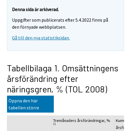
Denna sida är arkiverad.
Uppgifter som publicerats efter 5.4.2022 finns på
den förnyade webbplatsen.
Gå till den nya statistiksidan.
Tabellbilaga 1. Omsättningens
årsförändring efter
näringsgren, % (TOL 2008)
Öppna den här
tabellen större
Tremånaders årsförändringar, %
Kumulati
1)
årsförän