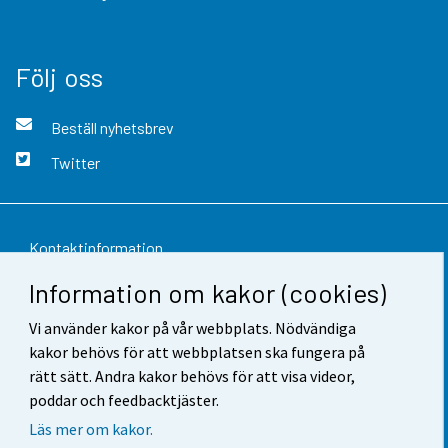
Följ oss
Beställ nyhetsbrev
Twitter
Kontaktinformation
Information om kakor (cookies)
Respons
Vi använder kakor på vår webbplats. Nödvändiga
Användarvillkor
kakor behövs för att webbplatsen ska fungera på
Dataskydd
rätt sätt. Andra kakor behövs för att visa videor,
poddar och feedbacktjäster.
Tillgänglighet
Läs mer om kakor.
Information om webbplatsen