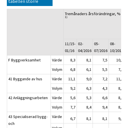
tabellen större
Tremånaders årsförändringar, %
K
1)
å
11/15-
02-
05-
08-
0
01/16
04/2016
07/2016
10/2016
F Byggverksamhet
Värde
8,3
8,1
7,5
10,0
Volym
6,8
6,1
5,5
7,5
41 Byggande av hus
Värde
11,1
9,0
7,2
11,7
Volym
9,2
6,3
4,3
8,7
42 Anläggningsarbeten
Värde
5,6
5,3
6,6
8,1
Volym
7,7
8,4
9,4
8,8
43 Specialiserad bygg-
Värde
6,7
8,1
8,1
9,2
och