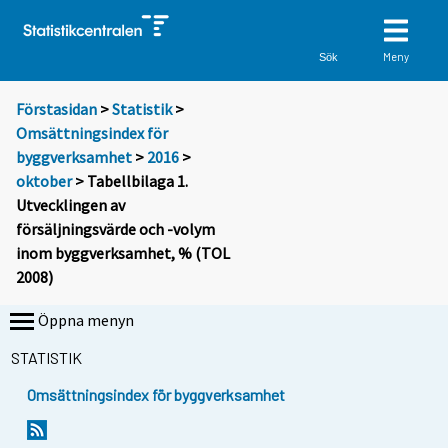
Meny
Sök
Förstasidan
>
Statistik
>
Omsättningsindex för
byggverksamhet
>
2016
>
oktober
> Tabellbilaga 1.
Utvecklingen av
försäljningsvärde och -volym
inom byggverksamhet, % (TOL
2008)
Öppna menyn
STATISTIK
Omsättningsindex för byggverksamhet