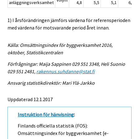
Volym
anläggningsverksamhet
4,8
5,5
5,1
6,3
1) I årsförändringen jämförs värdena för referensperioden
med värdena för motsvarande period året innan.
Källa: Omsättningsindex för byggverksamhet 2016,
oktober, Statistikcentralen
Förfrågningar: Maija Sappinen 029 551 3348, Heli Suonio
029 551 2481,
rakennus.suhdanne@stat.fi
Ansvarig statistikdirektör: Mari Ylä-Jarkko
Uppdaterad 12.1.2017
Instruktion för hänvisning
:
Finlands officiella statistik (FOS):
Omsättningsindex för byggverksamhet [e-