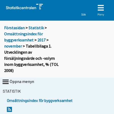
Meny
Sök
Förstasidan
>
Statistik
>
Omsättningsindex för
byggverksamhet
>
2017
>
november
> Tabellbilaga 1.
Utvecklingen av
försäljningsvärde och -volym
inom byggverksamhet, % (TOL
2008)
Öppna menyn
STATISTIK
Omsättningsindex för byggverksamhet