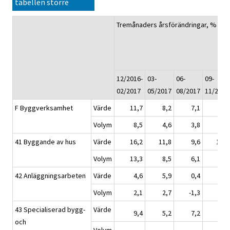
tabellen större
1)
Tremånaders årsförändringar, %
12/2016-
03-
06-
09-
02/2017
05/2017
08/2017
11/2017
F Byggverksamhet
Värde
11,7
8,2
7,1
7,7
Volym
8,5
4,6
3,8
3,8
41 Byggande av hus
Värde
16,2
11,8
9,6
12,7
Volym
13,3
8,5
6,1
8,7
42 Anläggningsarbeten
Värde
4,6
5,9
0,4
-2,9
Volym
2,1
2,7
-1,3
-5,0
43 Specialiserad bygg-
Värde
9,4
5,2
7,2
6,7
och