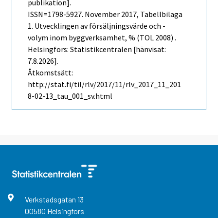
publikation].
ISSN=1798-5927.
November
2017, Tabellbilaga
1. Utvecklingen av försäljningsvärde och -
volym inom byggverksamhet, % (TOL 2008) .
Helsingfors: Statistikcentralen [hänvisat:
7.8.2026].
Åtkomstsätt:
http://stat.fi/til/rlv/2017/11/rlv_2017_11_201
8-02-13_tau_001_sv.html
Verkstadsgatan
13
00580
Helsingfors