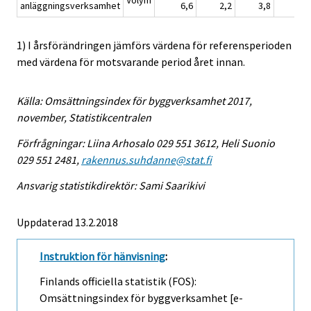
Volym
anläggningsverksamhet
6,6
2,2
3,8
3,0
1) I årsförändringen jämförs värdena för referensperioden
med värdena för motsvarande period året innan.
Källa: Omsättningsindex för byggverksamhet 2017,
november, Statistikcentralen
Förfrågningar: Liina Arhosalo 029 551 3612, Heli Suonio
029 551 2481,
rakennus.suhdanne@stat.fi
Ansvarig statistikdirektör: Sami Saarikivi
Uppdaterad 13.2.2018
Instruktion för hänvisning
:
Finlands officiella statistik (FOS):
Omsättningsindex för byggverksamhet [e-